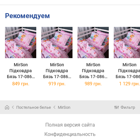
Рекомендуем
MirSon
MirSon
MirSon
MirSon
Підковдра
Підковдра
Підковдра
Підковдр
Бязь 17-0860
Бязь 17-0860
Бязь 17-0860
Бязь 17-08
Paw Patrol Girl
Paw Patrol Girl
Paw Patrol Girl
Paw Patrol G
849 грн.
919 грн.
989 грн.
1 129 грн.
Edition 143 x
Edition 160 x
Edition 175 x
Edition 200
210 см
220 см
210 см
220 см
Постельное белье
MirSon
Фильтр
Полная версия сайта
Конфиденциальность