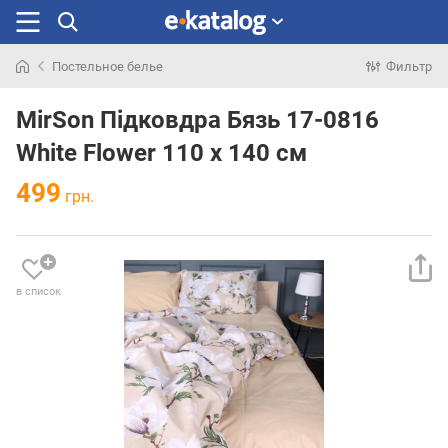
Постельное белье
Фильтр
Искали
раньше
MirSon Підковдра Бязь 17-0816
White Flower 110 x 140 см
499
грн.
в список