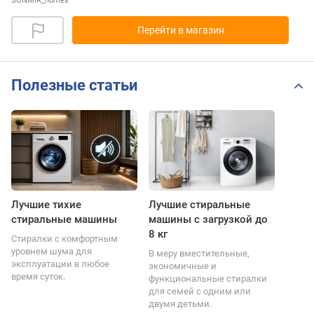
SONMIR_homes
Перейти в магазин
Полезные статьи
Лучшие тихие
Лучшие стиральные
стиральные машины
машины с загрузкой до
8 кг
Стиралки с комфортным
уровнем шума для
В меру вместительные,
эксплуатации в любое
экономичные и
время суток.
функциональные стиралки
для семей с одним или
двумя детьми.