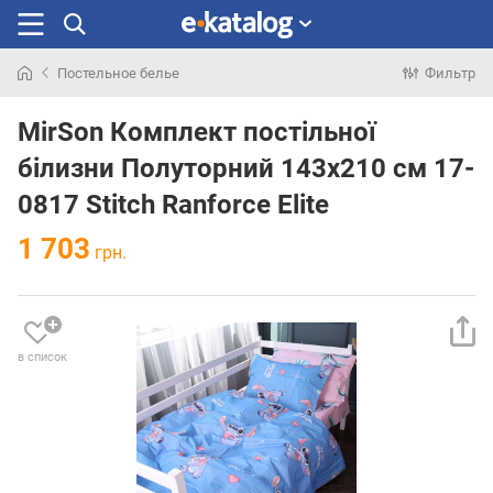
Постельное белье
Фильтр
Искали
раньше
MirSon Комплект постільної
білизни Полуторний 143х210 см 17-
0817 Stitch Ranforce Elite
1 703
грн.
в список