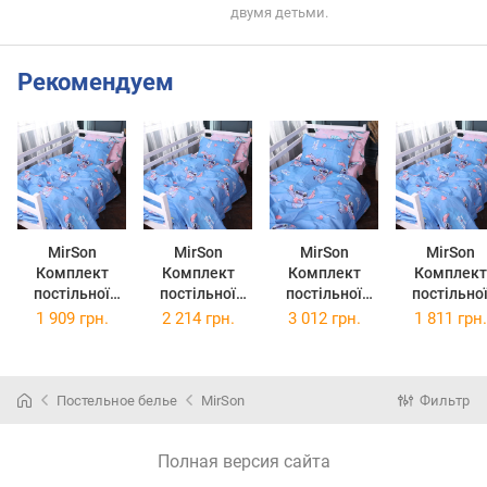
двумя детьми.
Рекомендуем
MirSon
MirSon
MirSon
MirSon
Комплект
Комплект
Комплект
Комплект
постільної
постільної
постільної
постільно
білизни
білизни Євро
білизни
білизни
1 909 грн.
2 214 грн.
3 012 грн.
1 811 грн.
Двоспальний
200х220 см 17-
Сімейний
Полуторни
175х210 см 17-
0817 Stitch
2x143x210 см
Євро 160х2
0817 Stitch
Ranforce Elite
17-0817 Stitch
см 17-081
Ranforce Elite
Ranforce Elite
Stitch Ranfo
Постельное белье
MirSon
Фильтр
Elite
Полная версия сайта