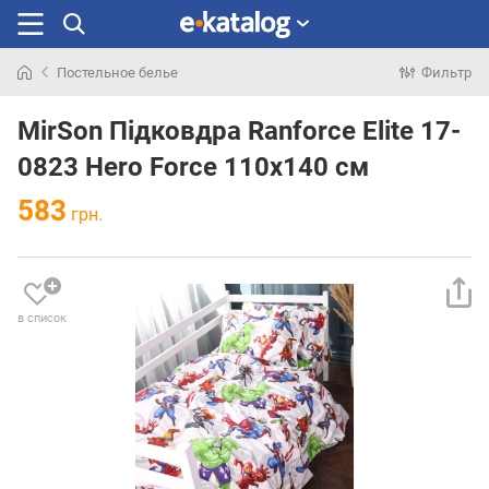
Постельное белье
Фильтр
Искали
раньше
MirSon Підковдра Ranforce Elite 17-
0823 Hero Force 110х140 см
583
грн.
в список