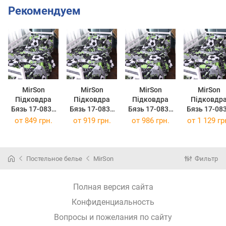
Рекомендуем
MirSon
MirSon
MirSon
MirSon
Підковдра
Підковдра
Підковдра
Підковдр
Бязь 17-0837
Бязь 17-0837
Бязь 17-0837
Бязь 17-08
Urban football
Urban football
Urban football
Urban footba
от
849 грн.
от
919 грн.
от
986 грн.
от
1 129 гр
143 x 210 см
160 x 220 см
175 x 210 см
200 x 220 
Постельное белье
MirSon
Фильтр
Полная версия сайта
Конфиденциальность
Вопросы и пожелания по сайту