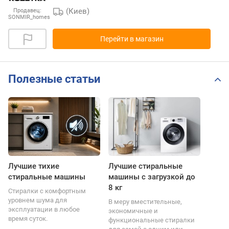
(Киев)
Продавец:
SONMIR_homes
Перейти в магазин
Полезные статьи
Лучшие тихие
Лучшие стиральные
стиральные машины
машины с загрузкой до
8 кг
Стиралки с комфортным
уровнем шума для
В меру вместительные,
эксплуатации в любое
экономичные и
время суток.
функциональные стиралки