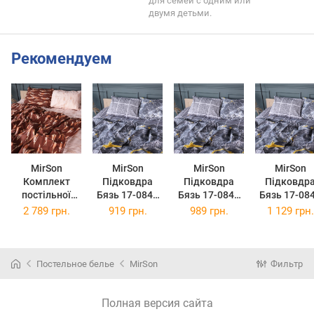
для семей с одним или
двумя детьми.
Рекомендуем
MirSon
MirSon
MirSon
MirSon
Комплект
Підковдра
Підковдра
Підковдр
постільної
Бязь 17-0848
Бязь 17-0848
Бязь 17-08
білизни Бязь
Faultline 160 x
Faultline 175 x
Faultline 20
2 789 грн.
919 грн.
989 грн.
1 129 грн.
17-0847 Field
220 см
210 см
220 см
Inspiration 2 x
160 x 220 см
Постельное белье
MirSon
Фильтр
Полная версия сайта