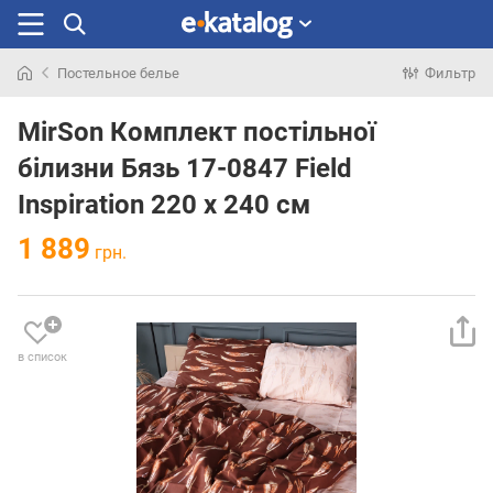
Постельное белье
Фильтр
Искали
раньше
MirSon Комплект постільної
білизни Бязь 17-0847 Field
Inspiration 220 x 240 см
1 889
грн.
в список