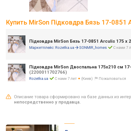
Купить MirSon Підковдра Бязь 17-0851 Ar
Підковдра MirSon Бязь 17-0851 Arculis 175 x 
Маркетплейс:
Rozetka.ua
SONMIR_homes
С нами 7 
Підковдра MirSon Двоспальна 175х210 см 17-
(2200011702766)
Rozetka.ua
С нами 7 лет
(Киев)
Пожаловаться
Описание товара сформировано на базе данных из инте
непосредственно у продавца.