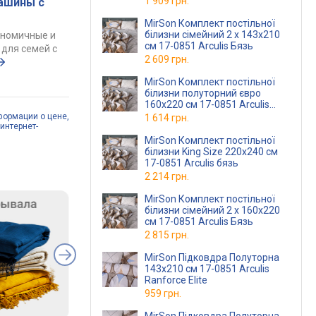
1 909 грн.
ашины с
MirSon Комплект постільної
білизни сімейний 2 x 143x210
ономичные и
см 17-0851 Arculis Бязь
для семей с
2 609 грн.
MirSon Комплект постільної
білизни полуторний євро
160x220 см 17-0851 Arculis
бязь
формации о цене,
1 614 грн.
интернет-
MirSon Комплект постільної
білизни King Size 220x240 см
17-0851 Arculis бязь
2 214 грн.
MirSon Комплект постільної
білизни сімейний 2 x 160x220
см 17-0851 Arculis Бязь
2 815 грн.
MirSon Підковдра Полуторна
143х210 см 17-0851 Arculis
Ranforce Elite
959 грн.