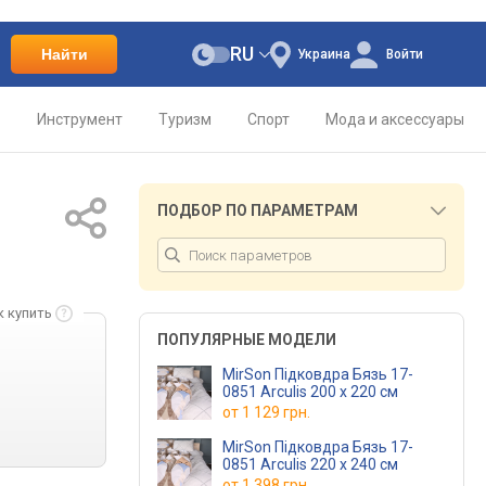
RU
Найти
Украина
Войти
о
Инструмент
Туризм
Спорт
Мода и аксессуары
ПОДБОР ПО ПАРАМЕТРАМ
к купить
ПОПУЛЯРНЫЕ МОДЕЛИ
MirSon Підковдра Бязь 17-
0851 Arculis 200 x 220 см
от
1 129 грн.
MirSon Підковдра Бязь 17-
0851 Arculis 220 x 240 см
от
1 398 грн.