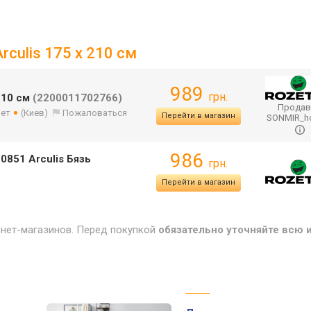
culis 175 x 210 см
989
грн.
210 см
(2200011702766)
Продав
лет
(Киев)
Пожаловаться
Перейти в магазин
SONMIR_
986
0851 Arculis Бязь
грн.
Перейти в магазин
рнет-магазинов. Перед покупкой
обязательно уточняйте всю