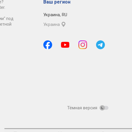
Ваш регион
е?
er.
Украина
,
RU
ии" под
ретной
Украина
Тёмная версия