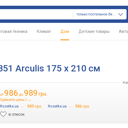
только постельное белье
товая техника
Климат
Дом
Детские товары
Авт
51 Arculis 175 x 210 см
Ка
986
989
грн.
от
до
Сравнить цены
→
2
Rozetka.ua
→
989 грн.
Rozetka.ua
→
986 грн.
в список