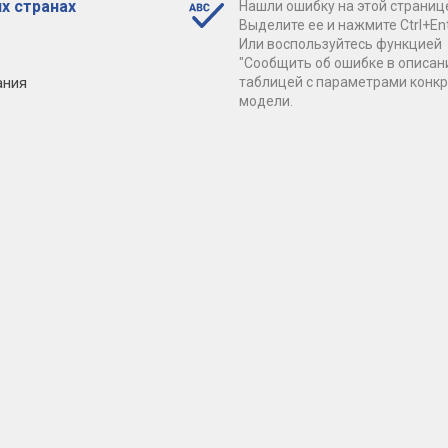
х странах
Нашли ошибку на этой страниц
Выделите ее и нажмите Ctrl+Ent
Или воспользуйтесь функцией
"Сообщить об ошибке в описан
ания
таблицей с параметрами конк
модели.