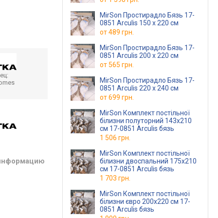
MirSon Простирадло Бязь 17-
0851 Arculis 150 х 220 см
от
489 грн.
MirSon Простирадло Бязь 17-
0851 Arculis 200 х 220 см
от
565 грн.
ец:
MirSon Простирадло Бязь 17-
homes
0851 Arculis 220 х 240 см
от
699 грн.
MirSon Комплект постільної
білизни полуторний 143x210
см 17-0851 Arculis бязь
1 506 грн.
MirSon Комплект постільної
 информацию
білизни двоспальний 175x210
см 17-0851 Arculis бязь
1 703 грн.
MirSon Комплект постільної
білизни євро 200x220 см 17-
0851 Arculis бязь