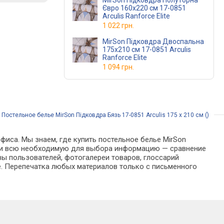
MirSon Підковдра Полуторна
Євро 160х220 см 17-0851
Arculis Ranforce Elite
1 022 грн.
MirSon Підковдра Двоспальна
175х210 см 17-0851 Arculis
Ranforce Elite
1 094 грн.
/
Постельное белье MirSon Підковдра Бязь 17-0851 Arculis 175 x 210 см ()
фиса. Мы знаем, где купить постельное белье MirSon
найти всю необходимую для выбора информацию — сравнение
вы пользователей, фотогалереи товаров, глоссарий
е. Перепечатка любых материалов только с письменного