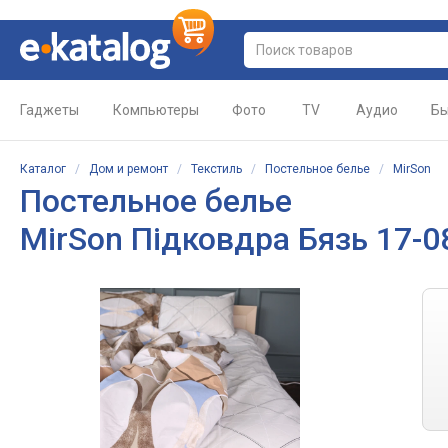
Гаджеты
Компьютеры
Фото
TV
Аудио
Бы
Каталог
/
Дом и ремонт
/
Текстиль
/
Постельное белье
/
MirSon
Постельное белье
MirSon Підковдра Бязь 17-08