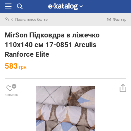
Постельное белье
Фильтр
Искали
раньше
MirSon Підковдра в ліжечко
110х140 см 17-0851 Arculis
Ranforce Elite
583
грн.
в список