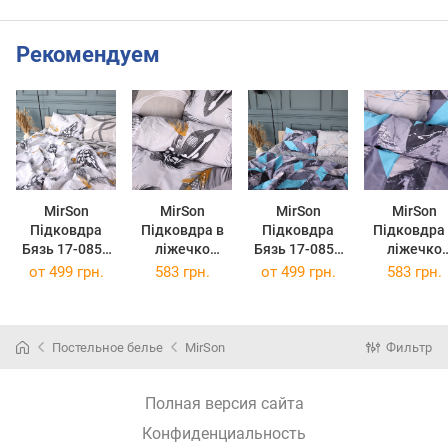
Рекомендуем
MirSon
MirSon
MirSon
MirSon
Підковдра
Підковдра в
Підковдра
Підковдра 
Бязь 17-0852
ліжечко
Бязь 17-0853
ліжечко
Avielle 110 x
110х140 см 17-
Graphitea 110
110х140 см 
от
499 грн.
583 грн.
от
499 грн.
583 грн.
140 см
0852 Avielle
x 140 см
0853 Graphi
Ranforce Elite
Ranforce Eli
Постельное белье
MirSon
Фильтр
Полная версия сайта
Конфиденциальность