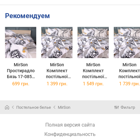
Рекомендуем
MirSon
MirSon
MirSon
MirSon
Простирадло
Комплект
Комплект
Комплект
Бязь 17-0852
постільної
постільної
постільно
Avielle 220 х
білизни Бязь
білизни Бязь
білизни Бязь
699 грн.
1 399 грн.
1 549 грн.
1 739 грн.
240 см
17-0852 Avielle
17-0852 Avielle
17-0852 Avie
143 x 210 см
175 x 210 см
200 x 220 
Постельное белье
MirSon
Фильтр
Полная версия сайта
Конфиденциальность