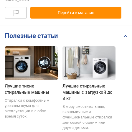
SONMIR_homes
Перейти в магазин
Полезные статьи
Лучшие тихие
Лучшие стиральные
стиральные машины
машины с загрузкой до
8 кг
Стиралки с комфортным
уровнем шума для
В меру вместительные,
эксплуатации в любое
экономичные и
время суток.
функциональные стиралки
для семей с одним или
двумя детьми.