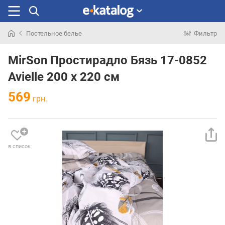
Постельное белье
Фильтр
Искали
раньше
MirSon Простирадло Бязь 17-0852
Avielle 200 х 220 см
569
грн.
в список