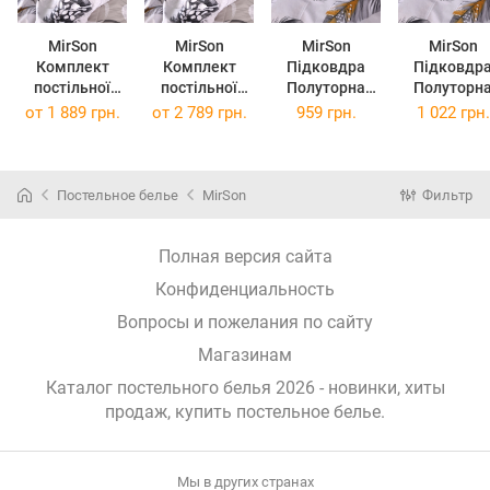
MirSon
MirSon
MirSon
MirSon
Комплект
Комплект
Підковдра
Підковдр
постільної
постільної
Полуторна
Полуторн
білизни Бязь
білизни Бязь
143х210 см 17-
Євро 160х2
от
1 889 грн.
от
2 789 грн.
959 грн.
1 022 грн.
17-0852 Avielle
17-0852 Avielle
0852 Avielle
см 17-085
220 x 240 см
2 x 160 x 220
Ranforce Elite
Avielle
см
Ranforce Eli
Постельное белье
MirSon
Фильтр
Полная версия сайта
Конфиденциальность
Вопросы и пожелания по сайту
Магазинам
Каталог постельного белья 2026 - новинки, хиты
продаж,
купить постельное белье
.
Мы в других странах