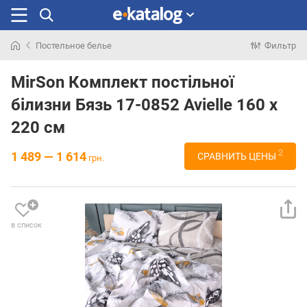
Постельное белье
Фильтр
Искали
раньше
MirSon Комплект постільної
білизни Бязь 17-0852 Avielle 160 x
220 см
2
1 489 — 1 614
СРАВНИТЬ ЦЕНЫ
грн.
в список