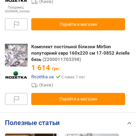
(Киев)
Продавец:
SONMIR_homes
Перейти в магазин
Комплект постільної білизни MirSon
полуторний євро 160x220 см 17-0852 Avielle
бязь
(2200011703398)
1 614
грн.
Rozetka.ua
С нами 7 лет
(Киев)
Перейти в магазин
Полезные статьи