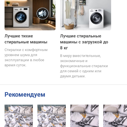
Лучшие тихие
Лучшие стиральные
стиральные машины
машины с загрузкой до
8 кг
Стиралки с комфортным
уровнем шума для
В меру вместительные,
эксплуатации в любое
экономичные и
время суток.
функциональные стиралки
для семей с одним или
двумя детьми.
Рекомендуем