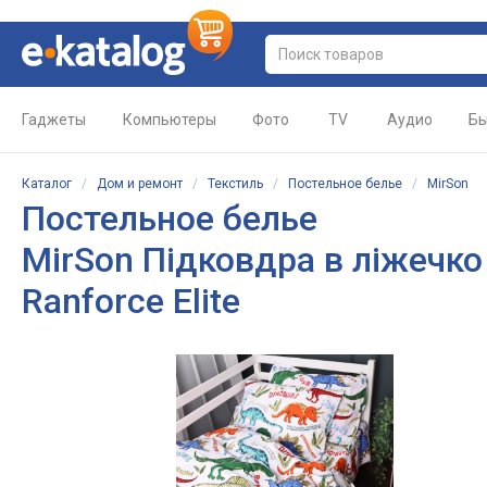
Гаджеты
Компьютеры
Фото
TV
Аудио
Бы
Каталог
/
Дом и ремонт
/
Текстиль
/
Постельное белье
/
MirSon
Постельное белье
MirSon Підковдра в ліжечко
Ranforce Elite