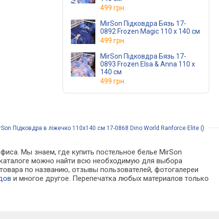
499 грн.
MirSon Підковдра Бязь 17-
0892 Frozen Magic 110 x 140 см
499 грн.
MirSon Підковдра Бязь 17-
0893 Frozen Elsa & Anna 110 x
140 см
499 грн.
Son Підковдра в ліжечко 110х140 см 17-0868 Dino World Ranforce Elite ()
фиса. Мы знаем, где купить постельное белье MirSon
. В каталоге можно найти всю необходимую для выбора
товара по названию, отзывы пользователей, фотогалереи
дов
и многое другое. Перепечатка любых материалов только