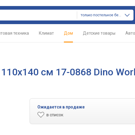
только постельное белье
товая техника
Климат
Дом
Детские товары
Авт
 110х140 см 17-0868 Dino Wor
Ожидается в продаже
в список