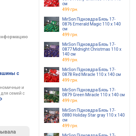
см
499 грн.
MirSon Підковдра Бязь 17-
0876 Emerald Magic 110 x 140
см
499 грн.
 информацию
MirSon Підковдра Бязь 17-
0877 Midnight Christmas 110 x
140 см
499 грн.
MirSon Підковдра Бязь 17-
ашины с
0878 Red Miracle 110 x 140 см
499 грн.
ономичные и
MirSon Підковдра Бязь 17-
для семей с
0879 Green Miracle 110 x 140 см
499 грн.
MirSon Підковдра Бязь 17-
0880 Holiday Star gray 110 x 140
см
499 грн.
MirSon Підковдра Бязь 17-