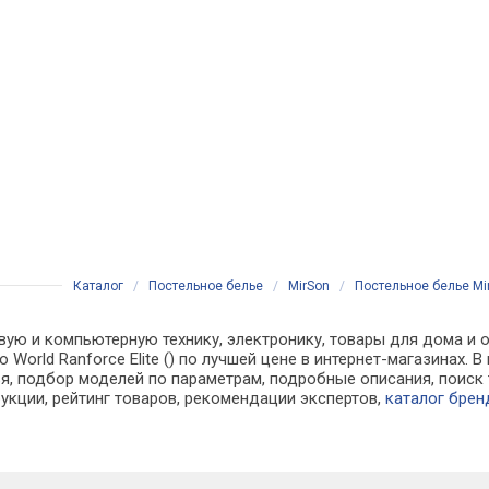
Каталог
/
Постельное белье
/
MirSon
/
Постельное белье Mir
вую и компьютерную технику, электронику, товары для дома и о
o World Ranforce Elite () по лучшей цене в интернет-магазинах
, подбор моделей по параметрам, подробные описания, поиск 
рукции, рейтинг товаров, рекомендации экспертов,
каталог брен