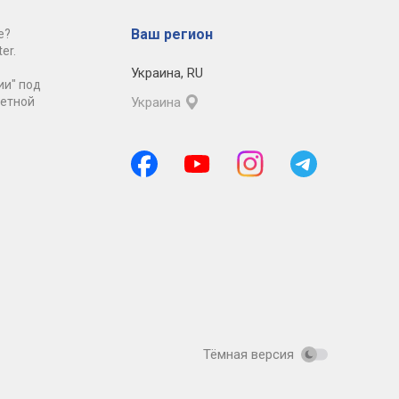
Ваш регион
е?
er.
Украина
,
RU
ии" под
ретной
Украина
Тёмная версия