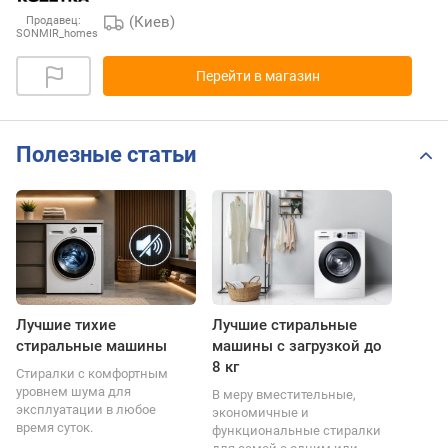
(Киев)
Продавец:
SONMIR_homes
Перейти в магазин
Полезные статьи
Лучшие тихие
Лучшие стиральные
стиральные машины
машины с загрузкой до
8 кг
Стиралки с комфортным
уровнем шума для
В меру вместительные,
эксплуатации в любое
экономичные и
время суток.
функциональные стиралки