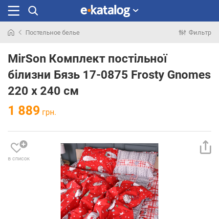
Постельное белье
Фильтр
Искали
раньше
MirSon Комплект постільної
білизни Бязь 17-0875 Frosty Gnomes
220 x 240 см
1 889
грн.
в список