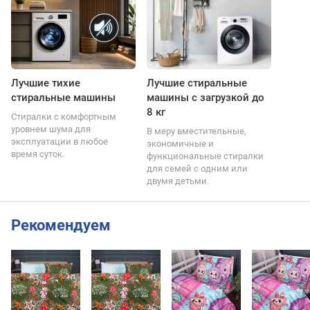
Лучшие тихие
Лучшие стиральные
стиральные машины
машины с загрузкой до
8 кг
Стиралки с комфортным
уровнем шума для
В меру вместительные,
эксплуатации в любое
экономичные и
время суток.
функциональные стиралки
для семей с одним или
двумя детьми.
Рекомендуем