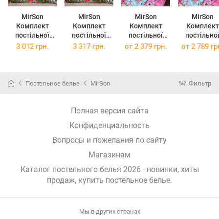
MirSon
MirSon
MirSon
MirSon
Комплект
Комплект
Комплект
Комплект
постільної
постільної
постільної
постільно
білизни
білизни
білизни Бязь
білизни Бязь
3 012 грн.
3 317 грн.
от
2 379 грн.
от
2 789 гр
Сімейний 2 x
Сімейний 2 x
17-0882 Sweet
17-0882 Swe
143 x 210 см
160 x 220 см
Labubu 2 x 143
Labubu 2 x 
17-0881
17-0881
x 210 см
x 220 см
Holiday Star
Holiday Star
Постельное белье
MirSon
Фильтр
green Ranforce
green Ranforce
Elite
Elite
Полная версия сайта
Конфиденциальность
Вопросы и пожелания по сайту
Магазинам
Каталог постельного белья 2026 - новинки, хиты
продаж,
купить постельное белье
.
Мы в других странах