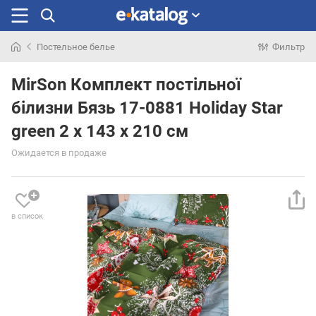
Постельное белье
Фильтр
Искали
раньше
MirSon Комплект постільної
білизни Бязь 17-0881 Holiday Star
green 2 x 143 x 210 см
Ожидается в продаже
в список