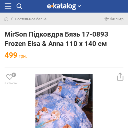
Постельное белье
Фильтр
Искали
раньше
MirSon Підковдра Бязь 17-0893
Frozen Elsa & Anna 110 x 140 см
499
грн.
в список