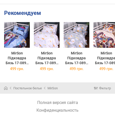
Рекомендуем
MirSon
MirSon
MirSon
MirSon
Підковдра
Підковдра
Підковдра
Підковдр
Бязь 17-0894
Бязь 17-0895
Бязь 17-0896
Бязь 17-08
Frozen Team
Baby Ducks
Baby Ducks
Anime Lege
499 грн.
499 грн.
499 грн.
499 грн.
110 x 140 см
white 110 x 140
Gray 110 x 140
110 x 140 
см
см
Постельное белье
MirSon
Фильтр
Полная версия сайта
Конфиденциальность