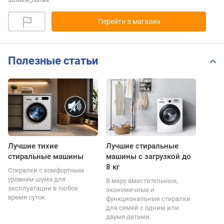
SONMIR_homes
Перейти в магазин
Полезные статьи
Лучшие тихие
Лучшие стиральные
стиральные машины
машины с загрузкой до
8 кг
Стиралки с комфортным
уровнем шума для
В меру вместительные,
эксплуатации в любое
экономичные и
время суток.
функциональные стиралки
для семей с одним или
двумя детьми.