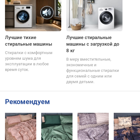
Лучшие тихие
Лучшие стиральные
стиральные машины
машины с загрузкой до
8 кг
Стиралки с комфортным
уровнем шума для
В меру вместительные,
эксплуатации в любое
экономичные и
время суток.
функциональные стиралки
для семей с одним или
двумя детьми.
Рекомендуем