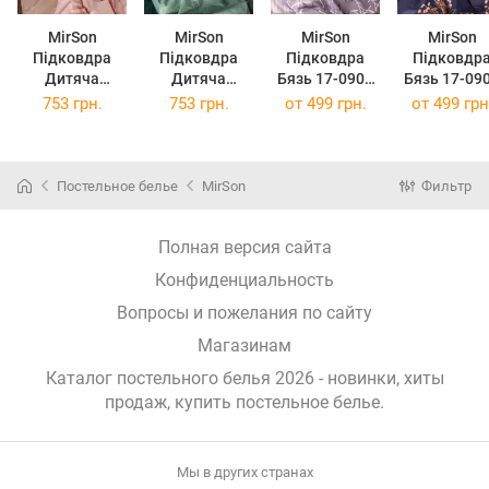
MirSon
MirSon
MirSon
MirSon
Підковдра
Підковдра
Підковдра
Підковдр
Дитяча
Дитяча
Бязь 17-0906
Бязь 17-09
110х140 см
110х140 см
Scandi Lines
Gentle Flor
753 грн.
753 грн.
от
499 грн.
от
499 грн
Сатин 22-1444
Сатин 22-1445
110 x 140 см
110 x 140 
Gentle Peach
Green Marble
Glow
Постельное белье
MirSon
Фильтр
Полная версия сайта
Конфиденциальность
Вопросы и пожелания по сайту
Магазинам
Каталог постельного белья 2026 - новинки, хиты
продаж,
купить постельное белье
.
Мы в других странах