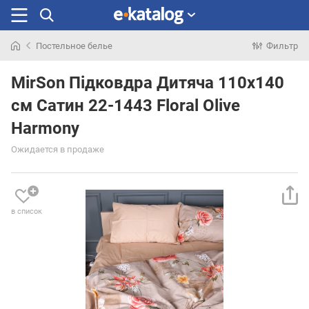
Постельное белье
Фильтр
Искали
раньше
MirSon Підковдра Дитяча 110х140
см Сатин 22-1443 Floral Olive
Harmony
Ожидается в продаже
в список