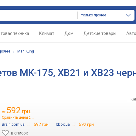
только прочее
товая техника
Климат
Дом
Детские товары
Авт
рочее
/
Man Kung
тов MK-175, XB21 и XB23 чер
Ка
592
грн.
от
Сравнить цены
→
2
Brain.com.ua
→
592 грн.
Itbox.ua
→
592 грн.
в список