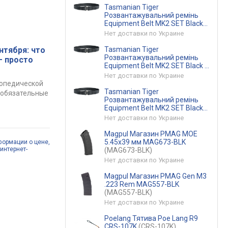
Tasmanian Tiger
Розвантажувальний ремінь
Equipment Belt MK2 SET Black
XL TT 7633.040-XL
Нет доставки по Украине
(TT 7633.040-XL)
Tasmanian Tiger
нтября: что
Розвантажувальний ремінь
— просто
Equipment Belt MK2 SET Black L
TT 7633.040-L
(TT 7633.040-L)
Нет доставки по Украине
топедической
Tasmanian Tiger
е обязательные
Розвантажувальний ремінь
Equipment Belt MK2 SET Black
M TT 7633.040-M
Нет доставки по Украине
(TT 7633.040-M)
Magpul Магазин PMAG MOE
5.45х39 мм MAG673-BLK
формации о цене,
интернет-
(MAG673-BLK)
Нет доставки по Украине
Magpul Магазин PMAG Gen M3
.223 Rem MAG557-BLK
(MAG557-BLK)
Нет доставки по Украине
Poelang Тятива Poe Lang R9
CRS-107K
(CRS-107K)