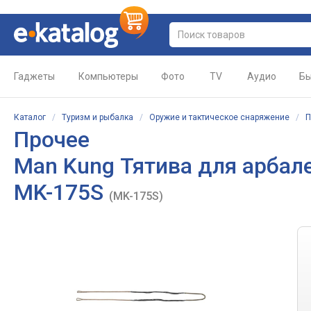
Гаджеты
Компьютеры
Фото
TV
Аудио
Бы
Каталог
/
Туризм и рыбалка
/
Оружие и тактическое снаряжение
/
П
Прочее
Man Kung Тятива для арбале
MK-175S
(MK-175S)