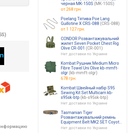
черная MK-150S
(MK-150S)
от
268 грн.
Poelang Тятива Poe Lang
Guillotine X CRS-088
(CRS-088)
от
1 127 грн.
5S)
CONDOR Розвантажувальний
жилет Seven Pocket Chest Rig
Olive CR-001
(CR-001)
Нет доставки по Украине
Kombat Рушник Medium Micro
Fibre Towel Uni Olive kb-mmft-
olgr
(kb-mmft-olgr)
678 грн.
Kombat Швейный набір S95
Sewing Kit Set Multicam kb-
s95sk-btp
(kb-s95sk-btp)
Нет доставки по Украине
Tasmanian Tiger
Розвантажувальний ремінь
Equipment Belt MK2 SET Coyote
 информацию
Brown S TT 7633.346-S
Нет доставки по Украине
(TT 7633.346-S)