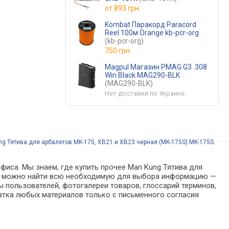
от
893 грн.
Kombat Паракорд Paraсord
Reel 100м Orange kb-pcr-org
(kb-pcr-org)
750 грн.
Magpul Магазин PMAG G3 .308
Win Black MAG290-BLK
(MAG290-BLK)
Нет доставки по Украине
g Тятива для арбалетов MK-175, XB21 и XB23 черная (MK-175S) MK-175S
фиса. Мы знаем, где купить прочее Man Kung Тятива для
логе можно найти всю необходимую для выбора информацию —
 пользователей, фотогалереи товаров, глоссарий терминов,
атка любых материалов только с письменного согласия