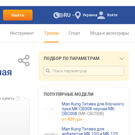
RU
Найти
Украина
Войти
о
Инструмент
Туризм
Спорт
Мода и аксессуары
ПОДБОР ПО ПАРАМЕТРАМ
ная
ПОПУЛЯРНЫЕ МОДЕЛИ
к купить
Man Kung Тятива для блочного
лука MK-CB008 черная MK-
CBC008
(MK-CBC008)
от
409 грн.
Man Kung Тятива для
арбалетов MK-150 и MK-120