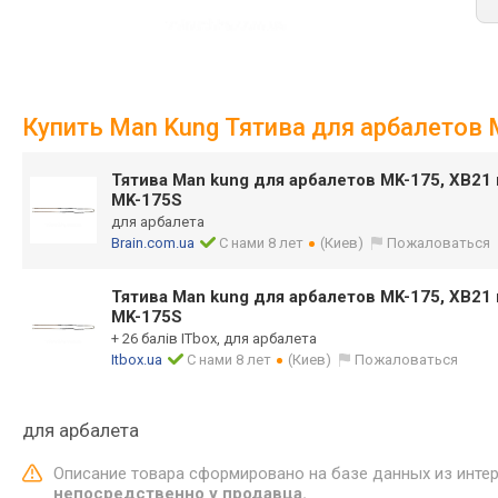
Купить Man Kung Тятива для арбалетов 
Тятива Man kung для арбалетов MK-175, XB21
MK-175S
для арбалета
Brain.com.ua
С нами 8 лет
(Киев)
Пожаловаться
Тятива Man kung для арбалетов MK-175, XB21
MK-175S
+ 26 балів ITbox, для арбалета
Itbox.ua
С нами 8 лет
(Киев)
Пожаловаться
для арбалета
Описание товара сформировано на базе данных из инте
непосредственно у продавца.