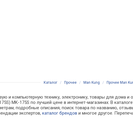
Каталог
/
Прочее
/
Man Kung
/
Прочее Man Kun
вую и компьютерную технику, электронику, товары для дома и о
-175S) MK-175S по лучшей цене в интернет-магазинах. В ката
метрам, подробные описания, поиск товара по названию, отзывы
мендации экспертов,
каталог брендов
и многое другое. Перепеч