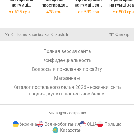
на гумці
простирадло
на гумці Jeans
на гумці Jeans
Джерсі
на резинці
stripe
stripe
от
635 грн.
428 грн.
от
589 грн.
от
803 грн
помаранчева
100х200 + 25
полікоттон
полікотто
100х200 см
Бежева
100*200+20см
180*200+20
Синя
Синя
Постельное белье
Zastelli
Фильтр
Полная версия сайта
Конфиденциальность
Вопросы и пожелания по сайту
Магазинам
Каталог постельного белья 2026 - новинки, хиты
продаж,
купить постельное белье
.
Мы в других странах
Украина
Великобритания
США
Польша
Казахстан