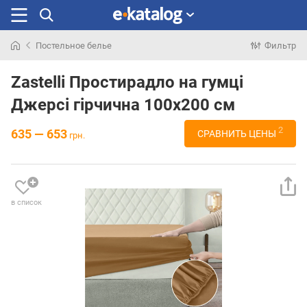
Постельное белье
Фильтр
Искали
раньше
Zastelli Простирадло на гумці
Джерсі гірчична 100х200 см
2
635 — 653
СРАВНИТЬ ЦЕНЫ
грн.
в список