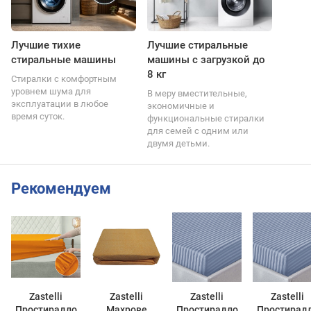
Лучшие тихие
Лучшие стиральные
стиральные машины
машины с загрузкой до
8 кг
Стиралки с комфортным
уровнем шума для
В меру вместительные,
эксплуатации в любое
экономичные и
время суток.
функциональные стиралки
для семей с одним или
двумя детьми.
Рекомендуем
Zastelli
Zastelli
Zastelli
Zastelli
Простирадло
Махрове
Простирадло
Простирад