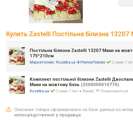
Купить Zastelli Постільна білизна 132
Постільна білизна Zastelli 13207 Маки на жо
175*210см
Маркетплейс:
Rozetka.ua
PremierTextale
С нами 7 ле
Комплект постільної білизни Zastelli Двоспа
Маки на жовтому Бязь
(2500000010774)
Rozetka.ua
С нами 7 лет
(Киев)
Пожаловаться
Описание товара сформировано на базе данных из инте
непосредственно у продавца.