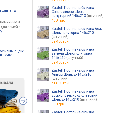
Zastelli Постільна білизна
ашины с
Світло лілове Шовк
полуторний 145х210
(штучний)
450 грн.
ономичные и
для семей с
Zastelli Постільна білизна Беж
Шовк полуторна 145х210
(штучний)
от
450 грн.
Zastelli Постільна білизна
формации о цене,
Зелена Шовк полуторна
интернет-
145х210
(штучний)
от
450 грн.
Zastelli Постільна білизна
Айворі Шовк 2х145х210
(штучний)
от
658 грн.
Zastelli Постільна білизна
Eggplunt темно-фіолетовий
Шовк 2х145х210
(штучний)
658 грн.
Zastelli Постільна білизна