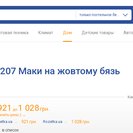
только постельное белье
товая техника
Климат
Дом
Детские товары
Авт
13207 Маки на жовтому бязь
Ка
921
1 028
грн.
до
внить цены
→
2
etka.ua
→
921 грн.
Rozetka.ua
→
1 028 грн.
в список