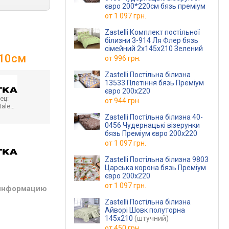
євро 200*220см бязь преміум
от
1 097 грн.
Zastelli Комплект постільної
білизни 3-914 Ля Флер бязь
сімейний 2х145х210 Зелений
210см
от
996 грн.
Zastelli Постільна білизна
13533 Плетіння бязь Преміум
євро 200х220
ец:
от
944 грн.
tale…
Zastelli Постільна білизна 40-
0456 Чудернацькі візерунки
бязь Преміум євро 200х220
от
1 097 грн.
Zastelli Постільна білизна 9803
Царська корона бязь Преміум
євро 200х220
от
1 097 грн.
 информацию
Zastelli Постільна білизна
Айворі Шовк полуторна
145х210
(штучний)
от
450 грн.