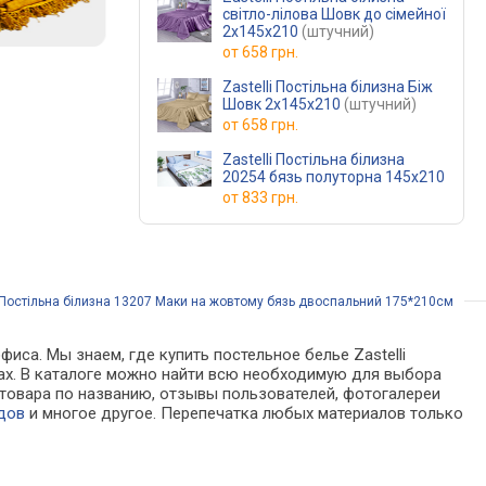
світло-лілова Шовк до сімейної
2х145х210
(штучний)
от
658 грн.
Zastelli Постільна білизна Біж
Шовк 2х145х210
(штучний)
от
658 грн.
Zastelli Постільна білизна
20254 бязь полуторна 145х210
от
833 грн.
i Постільна білизна 13207 Маки на жовтому бязь двоспальний 175*210см
иса. Мы знаем, где купить постельное белье Zastelli
нах. В каталоге можно найти всю необходимую для выбора
товара по названию, отзывы пользователей, фотогалереи
дов
и многое другое. Перепечатка любых материалов только