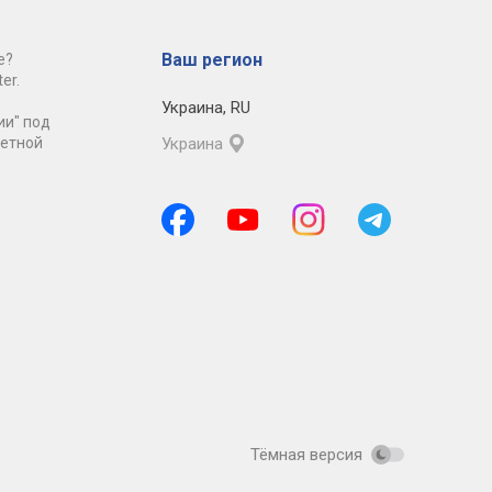
Ваш регион
е?
er.
Украина
,
RU
ии" под
ретной
Украина
Тёмная версия