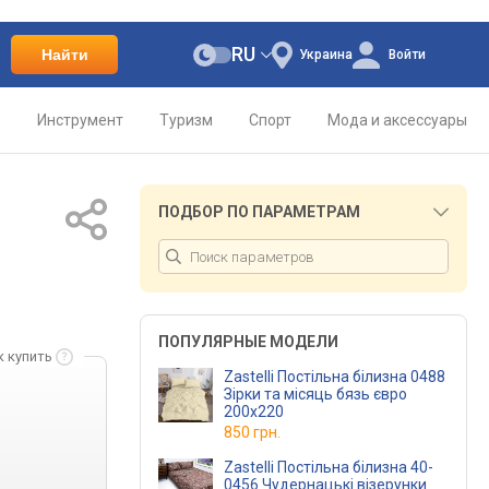
RU
Найти
Украина
Войти
о
Инструмент
Туризм
Спорт
Мода и аксессуары
ПОДБОР ПО ПАРАМЕТРАМ
ПОПУЛЯРНЫЕ МОДЕЛИ
к купить
Zastelli Постільна білизна 0488
Зірки та місяць бязь євро
200х220
850 грн.
Zastelli Постільна білизна 40-
0456 Чудернацькі візерунки