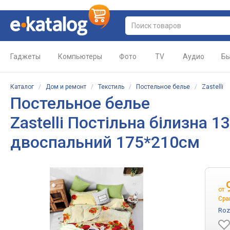
Гаджеты
Компьютеры
Фото
TV
Аудио
Бы
Каталог
/
Дом и ремонт
/
Текстиль
/
Постельное белье
/
Zastelli
Постельное белье
Zastelli Постільна білизна 
двоспальний 175*210см
от
Сра
Roz