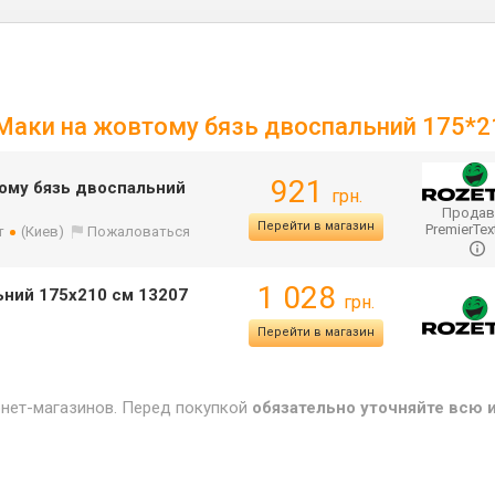
07 Маки на жовтому бязь двоспальний 175*
921
втому бязь двоспальний
грн.
Продав
Перейти в магазин
PremierTex
т
(Киев)
Пожаловаться
1 028
льний 175х210 см 13207
грн.
Перейти в магазин
рнет-магазинов. Перед покупкой
обязательно уточняйте всю