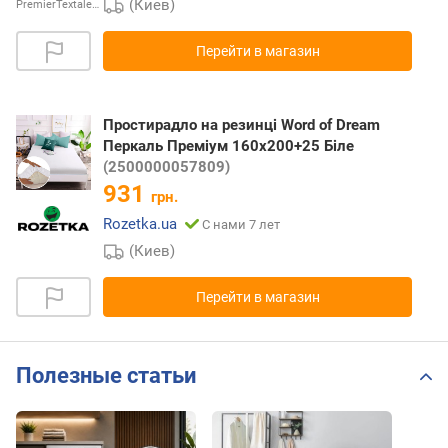
(Киев)
PremierTextale…
Перейти в магазин
Простирадло на резинці Word of Dream
Перкаль Преміум 160х200+25 Біле
(2500000057809)
931
грн.
Rozetka.ua
С нами 7 лет
(Киев)
Перейти в магазин
Полезные статьи