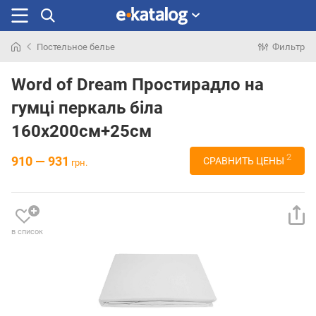
Постельное белье
Фильтр
Искали
раньше
Word of Dream Простирадло на
гумці перкаль біла
160х200см+25см
2
910 — 931
СРАВНИТЬ ЦЕНЫ
грн.
в список