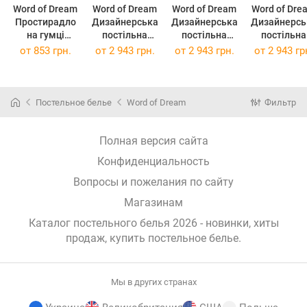
Word of Dream
Word of Dream
Word of Dream
Word of Dre
Простирадло
Дизайнерська
Дизайнерська
Дизайнерсь
на гумці
постільна
постільна
постільна
перкаль біла
білизна BX631
білизна ВХ699
білизна ВХ685
от
853 грн.
от
2 943 грн.
от
2 943 грн.
от
2 943 гр
180х200см+25
Преміум сатин
Преміум сатин
Преміум са
см
полуторний
полуторний
полуторни
150х215см
150х215см
150х215с
Постельное белье
Word of Dream
Фильтр
Полная версия сайта
Конфиденциальность
Вопросы и пожелания по сайту
Магазинам
Каталог постельного белья 2026 - новинки, хиты
продаж,
купить постельное белье
.
Мы в других странах