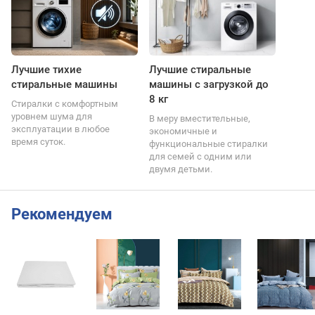
Лучшие тихие
Лучшие стиральные
стиральные машины
машины с загрузкой до
8 кг
Стиралки с комфортным
уровнем шума для
В меру вместительные,
эксплуатации в любое
экономичные и
время суток.
функциональные стиралки
для семей с одним или
двумя детьми.
Рекомендуем