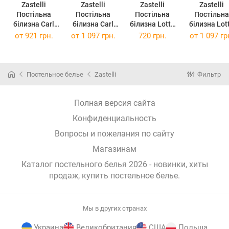
Zastelli
Zastelli
Zastelli
Zastelli
Постільна
Постільна
Постільна
Постільна
білизна Carl
білизна Carl
білизна Lotta
білизна Lotta
бязь
бязь євро
бязь
бязь євро
от
921 грн.
от
1 097 грн.
720 грн.
от
1 097 гр
двоспальне
200х220
двоспальне
200х220
175х210
175х210
Постельное белье
Zastelli
Фильтр
Полная версия сайта
Конфиденциальность
Вопросы и пожелания по сайту
Магазинам
Каталог постельного белья 2026 - новинки, хиты
продаж,
купить постельное белье
.
Мы в других странах
Украина
Великобритания
США
Польша