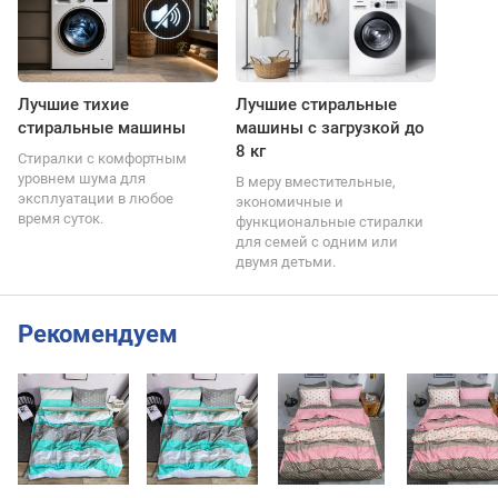
Лучшие тихие
Лучшие стиральные
стиральные машины
машины с загрузкой до
8 кг
Стиралки с комфортным
уровнем шума для
В меру вместительные,
эксплуатации в любое
экономичные и
время суток.
функциональные стиралки
для семей с одним или
двумя детьми.
Рекомендуем