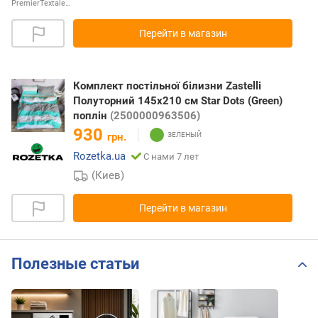
PremierTextale…
Перейти в магазин
Комплект постільної білизни Zastelli
Полуторний 145x210 см Star Dots (Green)
поплін
(2500000963506)
930
грн.
Rozetka.ua
С нами 7 лет
(Киев)
Перейти в магазин
Полезные статьи