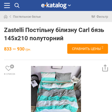
Постельное белье
Фильтр
Искали
раньше
Zastelli Постільну білизну Carl бязь
145х210 полуторний
2
833 — 930
СРАВНИТЬ ЦЕНЫ
грн.
в список