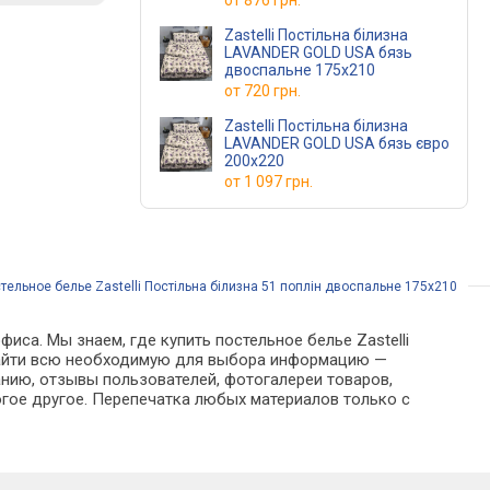
от
876 грн.
Zastelli Постільна білизна
LAVANDER GOLD USA бязь
двоспальне 175х210
от
720 грн.
Zastelli Постільна білизна
LAVANDER GOLD USA бязь євро
200х220
от
1 097 грн.
тельное белье Zastelli Постільна білизна 51 поплін двоспальне 175х210
иса. Мы знаем, где купить постельное белье Zastelli
о найти всю необходимую для выбора информацию —
анию, отзывы пользователей, фотогалереи товаров,
гое другое. Перепечатка любых материалов только с