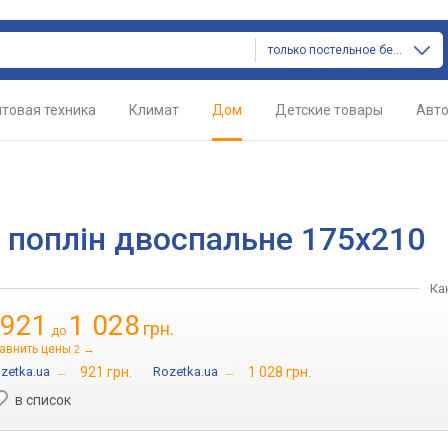
только постельное белье
товая техника
Климат
Дом
Детские товары
Авт
51 поплін двоспальне 175х210
Ка
921
1 028
грн.
до
авнить цены
→
2
zetka.ua
→
921 грн.
Rozetka.ua
→
1 028 грн.
в список