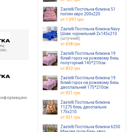
Zastelli Постільна білизна 51
поплін євро 200х220
от
1 097 грн.
Zastelli Постільна білизна Navy
Шовк чорнильний 2х145х210
(штучний)
от
658 грн.
ец:
tale…
Zastelli Постільна білизна 19
білий горох на рожевому бязь
полуторний 145*210см
от
833 грн.
Zastelli Постільна білизна 19
білий горох на рожевому бязь
двоспальний 175*210см
от
921 грн.
 информацию
Zastelli Постільна білизна
11275 бязь двоспальне
175х210
от
921 грн.
Zastelli Постільна білизна 6250
Макове поле бязь євро