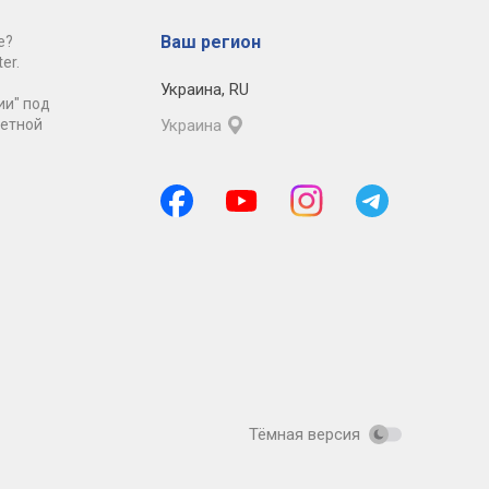
Ваш регион
е?
er.
Украина
,
RU
ии" под
ретной
Украина
Тёмная версия