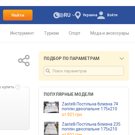
RU
Найти
Украина
Войти
о
Инструмент
Туризм
Спорт
Мода и аксессуары
ПОДБОР ПО ПАРАМЕТРАМ
к купить
ПОПУЛЯРНЫЕ МОДЕЛИ
Zastelli Постільна білизна 74
поплін двоспальне 175х210
от
921 грн.
Zastelli Постільна білизна 235
поплін двоспальне 175х210
от
921 грн.