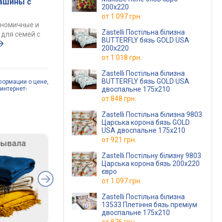
ашины с
200х220
от
1 097 грн.
ономичные и
Zastelli Постільна білизна
для семей с
BUTTERFLY бязь GOLD USA
200х220
от
1 018 грн.
Zastelli Постільна білизна
BUTTERFLY бязь GOLD USA
формации о цене,
интернет-
двоспальне 175х210
от
848 грн.
Zastelli Постільна білизна 9803
Царська корона бязь GOLD
USA двоспальне 175х210
от
921 грн.
Zastelli Постільну білизну 9803
Царська корона бязь 200х220
євро
от
1 097 грн.
Zastelli Постільна білизна
13533 Плетіння бязь преміум
двоспальне 175х210