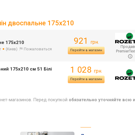
плін двоспальне 175х210
921
грн.
ьне 175х210
Продав
т
(Киев)
Пожаловаться
Перейти в магазин
PremierTex
1 028
ьний 175х210 см 51 Білі
грн.
Перейти в магазин
рнет-магазинов. Перед покупкой
обязательно уточняйте всю