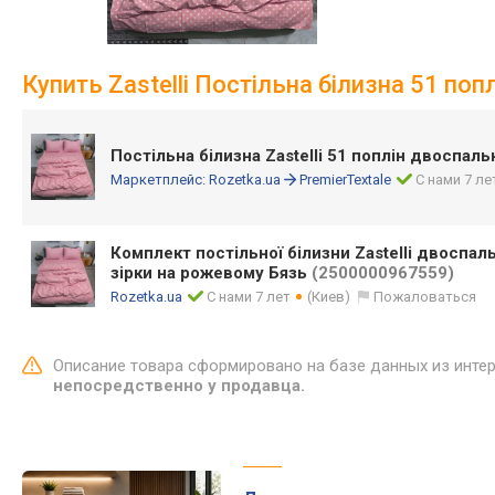
Купить Zastelli Постільна білизна 51 по
Постільна білизна Zastelli 51 поплін двоспал
Маркетплейс:
Rozetka.ua
PremierTextale
С нами 7 ле
Комплект постільної білизни Zastelli двоспал
зірки на рожевому Бязь
(2500000967559)
Rozetka.ua
С нами 7 лет
(Киев)
Пожаловаться
Описание товара сформировано на базе данных из инте
непосредственно у продавца.