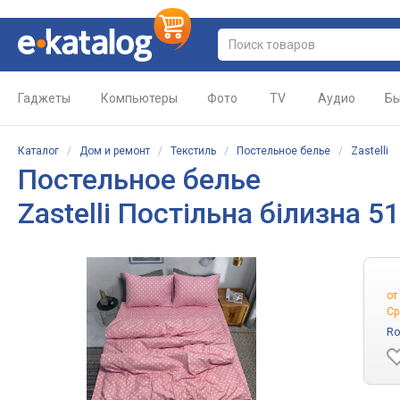
Гаджеты
Компьютеры
Фото
TV
Аудио
Бы
Каталог
/
Дом и ремонт
/
Текстиль
/
Постельное белье
/
Zastelli
Постельное белье
Zastelli Постільна білизна 
от
Ср
Ro