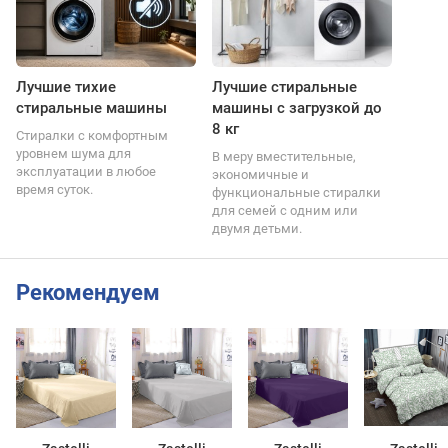
Лучшие тихие
Лучшие стиральные
стиральные машины
машины с загрузкой до
8 кг
Стиралки с комфортным
уровнем шума для
В меру вместительные,
эксплуатации в любое
экономичные и
время суток.
функциональные стиралки
для семей с одним или
двумя детьми.
Рекомендуем