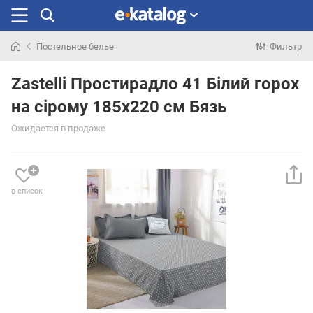
Постельное белье
Фильтр
Искали
раньше
Zastelli Простирадло 41 Білий горох
на сірому 185х220 см Бязь
Ожидается в продаже
в список