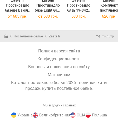
Zastelli
Zastelli
Zastelli
Zastelli
Простирадло
Простирадло
Простирадло
Комплект
бязеве Ваніль
бязь Light Grey
бязь 19-3424
постільно
12-0712
185х220
Sunset Purple
білизни
от
605 грн.
от
530 грн.
530 грн.
626 грн.
200*220
180х210
Полуторни
145х210 с
Y10504-3
Гілки Жатк
Постельное белье
Zastelli
Фильтр
Полная версия сайта
Конфиденциальность
Вопросы и пожелания по сайту
Магазинам
Каталог постельного белья 2026 - новинки, хиты
продаж,
купить постельное белье
.
Мы в других странах
Украина
Великобритания
США
Польша