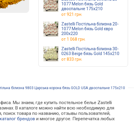
1077 Melon бязь Gold
двоспальне 175х210
от
921 грн.
Zastelli Постільна білизна 20-
1077 Melon бязь Gold євро
200х220
от
1 068 грн.
Zastelli Постільна білизна 30-
0263 Beige бязь Gold 145х210
от
833 грн.
стільна білизна 9803 Царська корона бязь GOLD USA двоспальне 175х210
иса. Мы знаем, где купить постельное белье Zastelli
газинах. В каталоге можно найти всю необходимую для
 поиск товара по названию, отзывы пользователей,
каталог брендов
и многое другое. Перепечатка любых