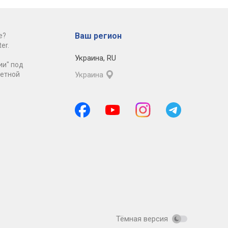
Ваш регион
е?
er.
Украина
,
RU
ии" под
ретной
Украина
Тёмная версия