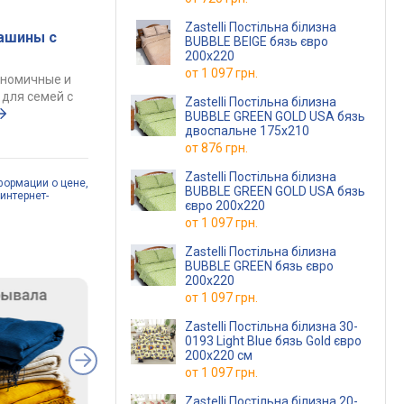
Zastelli Постільна білизна
ашины с
BUBBLE BEIGE бязь євро
200х220
от
1 097 грн.
ономичные и
для семей с
Zastelli Постільна білизна
BUBBLE GREEN GOLD USA бязь
двоспальне 175х210
от
876 грн.
Zastelli Постільна білизна
формации о цене,
BUBBLE GREEN GOLD USA бязь
интернет-
євро 200х220
от
1 097 грн.
Zastelli Постільна білизна
BUBBLE GREEN бязь євро
200х220
от
1 097 грн.
Zastelli Постільна білизна 30-
0193 Light Blue бязь Gold євро
200х220 см
от
1 097 грн.
Zastelli Постільна білизна 20-