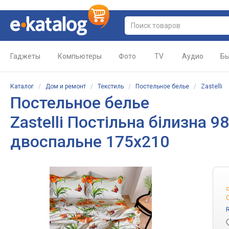
Гаджеты
Компьютеры
Фото
TV
Аудио
Бы
Каталог
/
Дом и ремонт
/
Текстиль
/
Постельное белье
/
Zastelli
Постельное белье
Zastelli Постільна білизна 
двоспальне 175х210