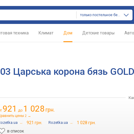
только постельное белье
товая техника
Климат
Дом
Детские товары
Авт
9803 Царська корона бязь GOL
Ка
921
1 028
грн.
от
до
Сравнить цены
→
2
Rozetka.ua
→
921 грн.
Rozetka.ua
→
1 028 грн.
в список