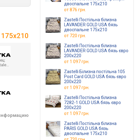
двоспальне 175х210
от
876 грн.
Zastelli Постільна білизна
LAVANDER GOLD USA бязь
двоспальне 175х210
е 175х210
от
720 грн.
Zastelli Постільна білизна
LAVANDER GOLD USA бязь євро
200х220
ец:
от
1 097 грн.
tale…
Zastelli Білизна постільна 105
Post Card GOLD USA бязь євро
200х220
от
1 097 грн.
Zastelli Постільна білизна
7282-1 GOLD USA бязь євро
200х220
от
1 097 грн.
 информацию
Zastelli Постільна білизна
PARIS GOLD USA бязь
двоспальне 175х210
от
720 грн.