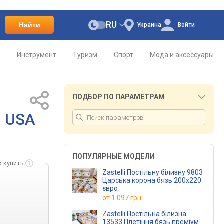
RU
Найти
Украина
Войти
о
Инструмент
Туризм
Спорт
Мода и аксессуары
ПОДБОР ПО ПАРАМЕТРАМ
D USA
ПОПУЛЯРНЫЕ МОДЕЛИ
к купить
Zastelli Постільну білизну 9803
Царська корона бязь 200х220
євро
от
1 097 грн.
Zastelli Постільна білизна
13533 Плетіння бязь преміум