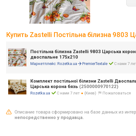
Купить Zastelli Постільна білизна 9803
Постільна білизна Zastelli 9803 Царська коро
двоспальне 175х210
Маркетплейс:
Rozetka.ua
PremierTextale
С нами 7 ле
Комплект постільної білизни Zastelli Двоспал
Царська корона бязь
(2500000970122)
Rozetka.ua
С нами 7 лет
(Киев)
Пожаловаться
Описание товара сформировано на базе данных из инте
непосредственно у продавца.