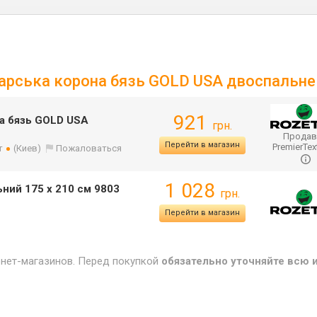
 Царська корона бязь GOLD USA двоспальн
921
на бязь GOLD USA
грн.
Продав
Перейти в магазин
PremierTex
т
(Киев)
Пожаловаться
1 028
ьний 175 х 210 см 9803
грн.
Перейти в магазин
рнет-магазинов. Перед покупкой
обязательно уточняйте всю