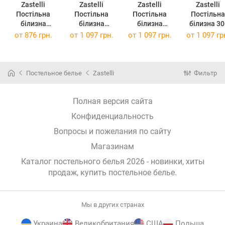
Zastelli
Zastelli
Zastelli
Zastelli
Постільна
Постільна
Постільна
Постільна
білизна
білизна
білизна
білизна 30-
BUBBLE GREEN
BUBBLE GREEN
BUBBLE GREEN
0193 Light B
от
876 грн.
от
1 097 грн.
от
1 097 грн.
от
1 097 гр
GOLD USA бязь
GOLD USA бязь
бязь євро
бязь Gold є
двоспальне
євро 200х220
200х220
200х220 с
175х210
Постельное белье
Zastelli
Фильтр
Полная версия сайта
Конфиденциальность
Вопросы и пожелания по сайту
Магазинам
Каталог постельного белья 2026 - новинки, хиты
продаж,
купить постельное белье
.
Мы в других странах
Украина
Великобритания
США
Польша