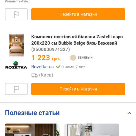
PremierTextale…
Перейти в магазин
Комплект постільної білизни Zastelli євро
200х220 см Bubble Beige бязь Бежевий
(2500000971327)
1 223
грн.
Rozetka.ua
С нами 7 лет
(Киев)
Перейти в магазин
Полезные статьи