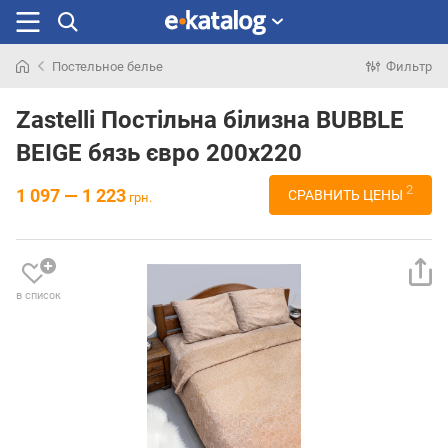
Постельное белье
Фильтр
Искали
раньше
Zastelli Постільна білизна BUBBLE
BEIGE бязь євро 200х220
2
1 097 — 1 223
СРАВНИТЬ ЦЕНЫ
грн.
в список