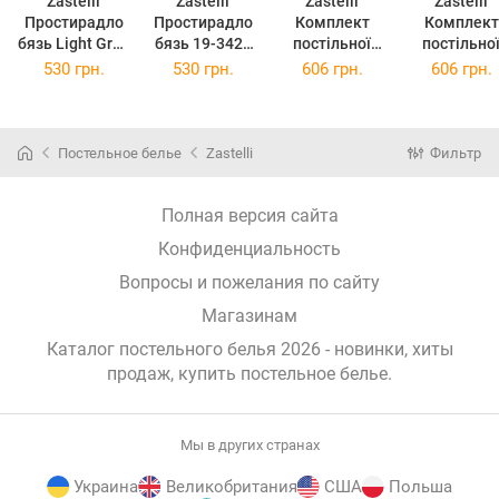
Zastelli
Zastelli
Zastelli
Zastelli
Простирадло
Простирадло
Комплект
Комплект
бязь Light Grey
бязь 19-3424
постільної
постільно
185х220
Sunset Purple
білизни
білизни
530 грн.
530 грн.
606 грн.
606 грн.
180х210
Y10504-3
Y10334-4
Гілки
Смуги жат
полуторний
полуторн
жатка 145х210
145х210
Постельное белье
Zastelli
Фильтр
Різнокольоров
Різнокольо
ий
ий
Полная версия сайта
Конфиденциальность
Вопросы и пожелания по сайту
Магазинам
Каталог постельного белья 2026 - новинки, хиты
продаж,
купить постельное белье
.
Мы в других странах
Украина
Великобритания
США
Польша