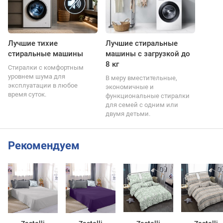
Лучшие тихие
Лучшие стиральные
стиральные машины
машины с загрузкой до
8 кг
Стиралки с комфортным
уровнем шума для
В меру вместительные,
эксплуатации в любое
экономичные и
время суток.
функциональные стиралки
для семей с одним или
двумя детьми.
Рекомендуем