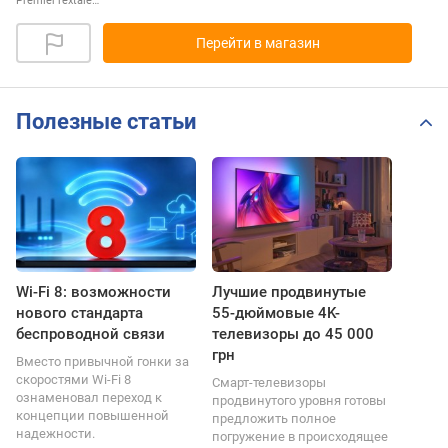
PremierTextale…
Перейти в магазин
Полезные статьи
Wi-Fi 8: возможности
Лучшие продвинутые
нового стандарта
55-дюймовые 4K-
беспроводной связи
телевизоры до 45 000
грн
Вместо привычной гонки за
скоростями Wi-Fi 8
Смарт-телевизоры
ознаменовал переход к
продвинутого уровня готовы
концепции повышенной
предложить полное
надежности.
погружение в происходящее