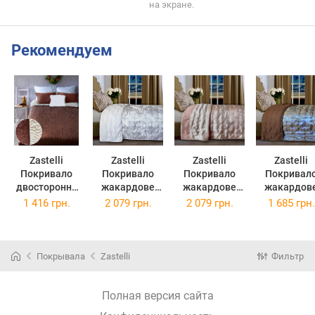
на экране.
Рекомендуем
Zastelli
Zastelli
Zastelli
Zastelli
Покривало
Покривало
Покривало
Покривал
двостороннє
жакардове
жакардове
жакардов
паянное шовк
JQ10 220х240
JQ15 22х*240
JQ16 220*2
1 416 грн.
2 079 грн.
2 079 грн.
1 685 грн.
Молочно-
Коричневе
200*210
Покрывала
Zastelli
Фильтр
Полная версия сайта