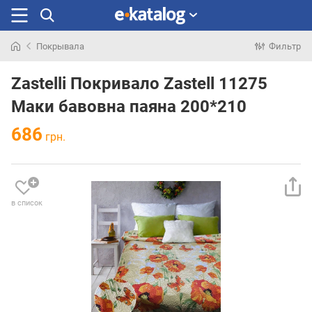
Покрывала
Фильтр
Искали
раньше
Zastelli Покривало Zastell 11275
Маки бавовна паяна 200*210
686
грн.
в список