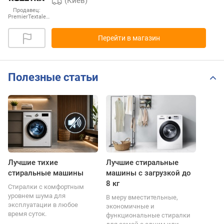
(Киев)
Продавец:
PremierTextale…
Перейти в магазин
Полезные статьи
Лучшие тихие
Лучшие стиральные
стиральные машины
машины с загрузкой до
8 кг
Стиралки с комфортным
уровнем шума для
В меру вместительные,
эксплуатации в любое
экономичные и
время суток.
функциональные стиралки