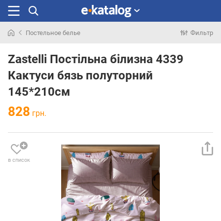
Постельное белье
Фильтр
Искали
раньше
Zastelli Постільна білизна 4339
Кактуси бязь полуторний
145*210см
828
грн.
в список