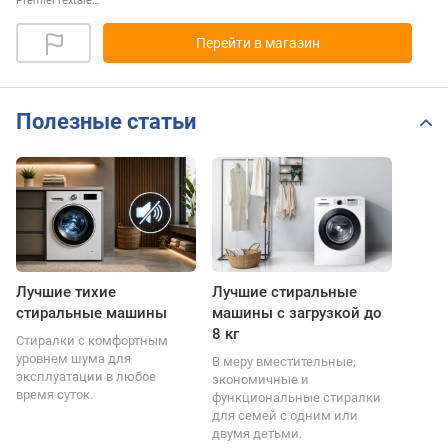
PremierTextale…
Перейти в магазин
Полезные статьи
Лучшие тихие
Лучшие стиральные
стиральные машины
машины с загрузкой до
8 кг
Стиралки с комфортным
уровнем шума для
В меру вместительные,
эксплуатации в любое
экономичные и
время суток.
функциональные стиралки
для семей с одним или
двумя детьми.