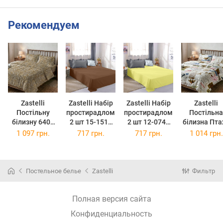
Рекомендуем
Zastelli
Zastelli Набір
Zastelli Набір
Zastelli
Постільну
простирадлом
простирадлом
Постільна
білизну 6406
2 шт 15-1511
2 шт 12-0741
білизна Птахи
Сірі візерунки
Mahogany
Sunny Lime
7842 Whit
1 097 грн.
717 грн.
717 грн.
1 014 грн.
бязь євро
Rose бязь
бязь 180*210
бязь
200*220см
180*210 см
см
двоспальн
сірий
175*210
Постельное белье
Zastelli
Фильтр
Полная версия сайта
Конфиденциальность