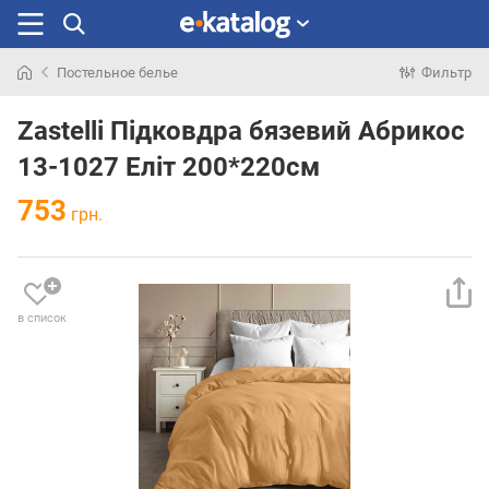
Постельное белье
Фильтр
Искали
раньше
Zastelli Підковдра бязевий Абрикос
13-1027 Еліт 200*220см
753
грн.
в список