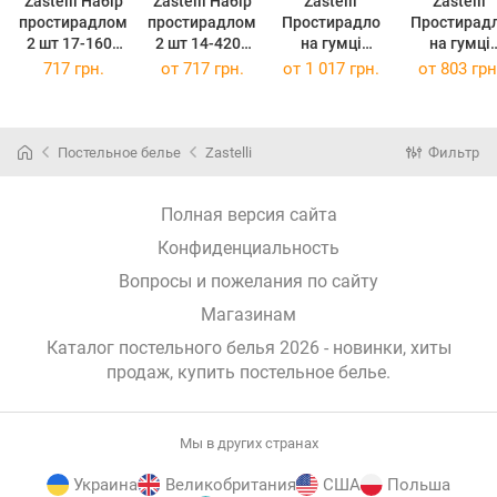
Zastelli Набір
Zastelli Набір
Zastelli
Zastelli
простирадлом
простирадлом
Простирадло
Простирад
2 шт 17-1608
2 шт 14-4203
на гумці
на гумці
Plum бязь
Light Grey бязь
AntiAge
AntiAge
717 грн.
от
717 грн.
от
1 017 грн.
от
803 грн
180*210 см
180*210 см
віскоза
віскоза
180x200+25см
100x200+25
Біла
Біла
Постельное белье
Zastelli
Фильтр
Полная версия сайта
Конфиденциальность
Вопросы и пожелания по сайту
Магазинам
Каталог постельного белья 2026 - новинки, хиты
продаж,
купить постельное белье
.
Мы в других странах
Украина
Великобритания
США
Польша