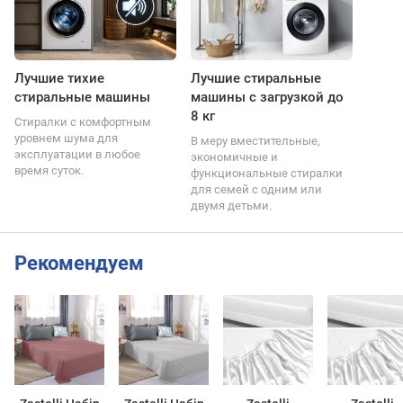
Лучшие тихие
Лучшие стиральные
стиральные машины
машины с загрузкой до
8 кг
Стиралки с комфортным
уровнем шума для
В меру вместительные,
эксплуатации в любое
экономичные и
время суток.
функциональные стиралки
для семей с одним или
двумя детьми.
Рекомендуем