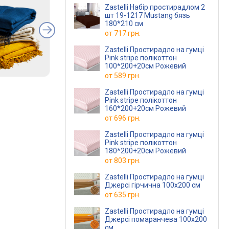
Zastelli Набір простирадлом 2
шт 19-1217 Mustang бязь
180*210 см
от
717 грн.
Zastelli Простирадло на гумці
Pink stripe полікоттон
100*200+20см Рожевий
от
589 грн.
Zastelli Простирадло на гумці
Pink stripe полікоттон
160*200+20см Рожевий
от
696 грн.
Zastelli Простирадло на гумці
Pink stripe полікоттон
180*200+20см Рожевий
от
803 грн.
Zastelli Простирадло на гумці
Джерсі гірчична 100х200 см
от
635 грн.
Zastelli Простирадло на гумці
Джерсі помаранчева 100х200
см