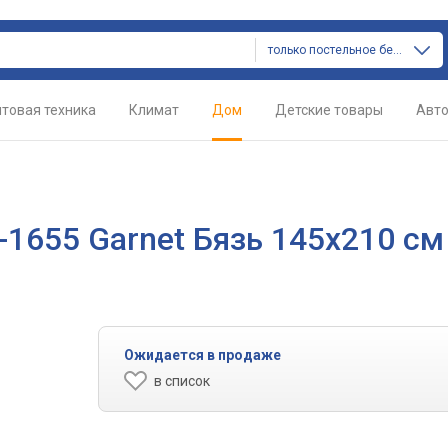
только постельное белье
товая техника
Климат
Дом
Детские товары
Авт
9-1655 Garnet Бязь 145х210 см
Ожидается в продаже
в список