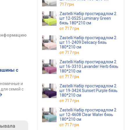
717 грн.
Zastelli Набір простирадлом 2
шт 12-0525 Luminary Green
бязь 180*210 см
от
717 грн.
 информацию
Zastelli Набір простирадлом 2
шт 11-2409 Delicacy бязь
180*210 см
от
717 грн.
Zastelli Набір простирадлом 2
шт 16-3310 Lavander Herb бязь
ашины с
180*210 см
от
717 грн.
ономичные и
Zastelli Набір простирадлом 2
для семей с
шт 19-3424 Sunset Purple бязь
180*210 см
от
717 грн.
Zastelli Набір простирадлом 2
шт 12-4608 Clear Water бязь
180*210 см
от
717 грн.