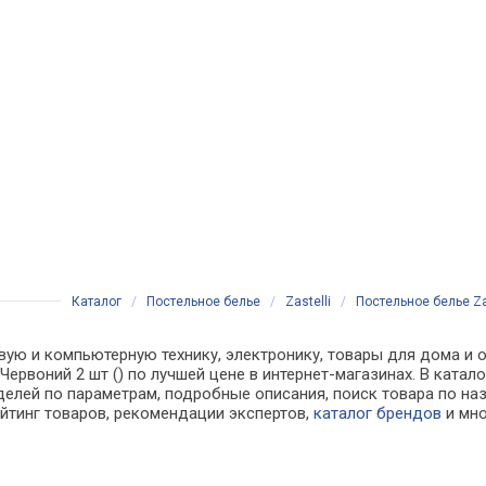
Каталог
/
Постельное белье
/
Zastelli
/
Постельное белье Zas
ую и компьютерную технику, электронику, товары для дома и оф
м Червоний 2 шт () по лучшей цене в интернет-магазинах. В ка
делей по параметрам, подробные описания, поиск товара по на
ейтинг товаров, рекомендации экспертов,
каталог брендов
и мно