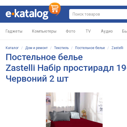
Гаджеты
Компьютеры
Фото
TV
Аудио
Бы
Каталог
/
Дом и ремонт
/
Текстиль
/
Постельное белье
/
Zastelli
Постельное белье
Zastelli Набір простирадл 1
Червоний 2 шт