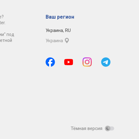
Ваш регион
е?
er.
Украина
,
RU
ии" под
ретной
Украина
Тёмная версия