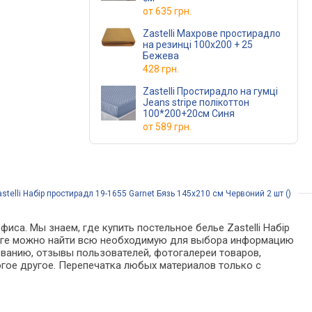
от
635 грн.
Zastelli Махрове простирадло
на резинці 100х200 + 25
Бежева
428 грн.
Zastelli Простирадло на гумці
Jeans stripe полікоттон
100*200+20см Синя
от
589 грн.
telli Набір простирадл 19-1655 Garnet Бязь 145х210 см Червоний 2 шт ()
иса. Мы знаем, где купить постельное белье Zastelli Набір
талоге можно найти всю необходимую для выбора информацию
званию, отзывы пользователей, фотогалереи товаров,
гое другое. Перепечатка любых материалов только с