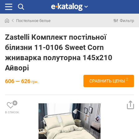
Постельное белье
Фильтр
Искали
раньше
Zastelli Комплект постільної
білизни 11-0106 Sweet Corn
жниварка полуторна 145х210
Айворі
2
606 — 626
СРАВНИТЬ ЦЕНЫ
грн.
в список