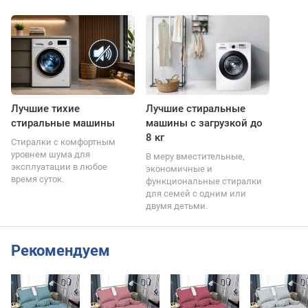
Лучшие тихие
Лучшие стиральные
стиральные машины
машины с загрузкой до
8 кг
Стиралки с комфортным
уровнем шума для
В меру вместительные,
эксплуатации в любое
экономичные и
время суток.
функциональные стиралки
для семей с одним или
двумя детьми.
Рекомендуем