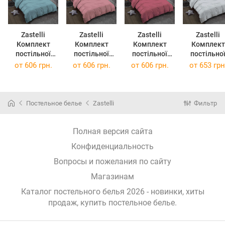
Zastelli
Zastelli
Zastelli
Zastelli
Комплект
Комплект
Комплект
Комплект
постільної
постільної
постільної
постільно
білизни 17-
білизни 17-
білизни 18-
білизни 14-
от
606 грн.
от
606 грн.
от
606 грн.
от
653 грн
4412 Smoke
1718 Dusty
1631 Earth Red
4105 Gray
Blu жниварка
Rose жатка
жниварка
жатка
полуторна
полуторна
полуторна
двоспальн
145х210 Синій
145х210
145х210
175х210 Сір
Постельное белье
Zastelli
Фильтр
Рожевий
Червоний
Полная версия сайта
Конфиденциальность
Вопросы и пожелания по сайту
Магазинам
Каталог постельного белья 2026 - новинки, хиты
продаж,
купить постельное белье
.