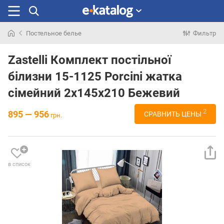
Постельное белье
Фильтр
Искали
раньше
Zastelli Комплект постільної
білизни 15-1125 Porcini жатка
сімейний 2х145х210 Бежевий
2
895 — 956
СРАВНИТЬ ЦЕНЫ
грн.
в список