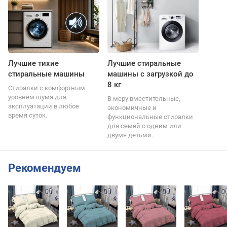
Лучшие тихие
Лучшие стиральные
стиральные машины
машины с загрузкой до
8 кг
Стиралки с комфортным
уровнем шума для
В меру вместительные,
эксплуатации в любое
экономичные и
время суток.
функциональные стиралки
для семей с одним или
двумя детьми.
Рекомендуем