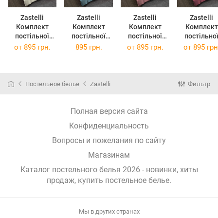
Zastelli
Zastelli
Zastelli
Zastelli
Комплект
Комплект
Комплект
Комплект
постільної
постільної
постільної
постільно
білизни 11-
білизни 17-
білизни 17-
білизни 18-
от
895 грн.
895 грн.
от
895 грн.
от
895 грн
0106 Sweet
4412 Smoke
1718 Dusty
1631 Earth 
Corn жниварка
Blu жниварка
Rose
жниварка
сімейна
сімейна
жниварка
сімейна
2х145х210
2х145х210
сімейна
2х145х21
Постельное белье
Zastelli
Фильтр
Айворі
Синій
2х145х210
Червоний
Рожевий
Полная версия сайта
Конфиденциальность
Вопросы и пожелания по сайту
Магазинам
Каталог постельного белья 2026 - новинки, хиты
продаж,
купить постельное белье
.
Мы в других странах