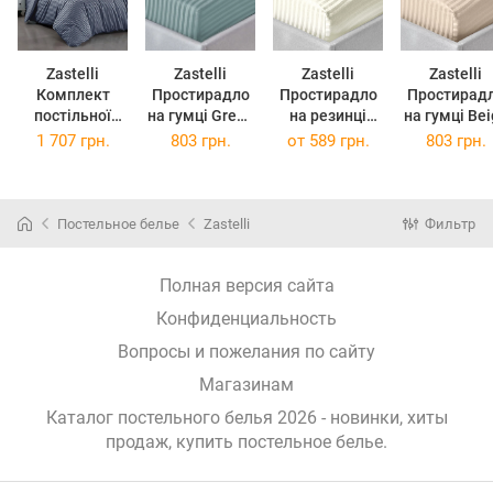
Zastelli
Zastelli
Zastelli
Zastelli
Комплект
Простирадло
Простирадло
Простирад
постільної
на гумці Green
на резинці
на гумці Beige
білизни євро
stripe
Ivory stripe
stripe
1 707 грн.
803 грн.
от
589 грн.
803 грн.
200x220 см
полікоттон
полікотон
полікотто
Jeans Синій
180*200+20см
100х200+20 см
180*200+20
Stripe сатин
Зелена
Айворі
Бежева
полібавовна
Постельное белье
Zastelli
Фильтр
Полная версия сайта
Конфиденциальность
Вопросы и пожелания по сайту
Магазинам
Каталог постельного белья 2026 - новинки, хиты
продаж,
купить постельное белье
.