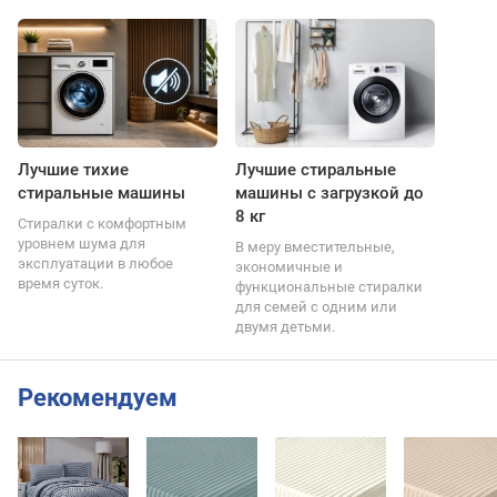
Лучшие тихие
Лучшие стиральные
стиральные машины
машины с загрузкой до
8 кг
Стиралки с комфортным
уровнем шума для
В меру вместительные,
эксплуатации в любое
экономичные и
время суток.
функциональные стиралки
для семей с одним или
двумя детьми.
Рекомендуем