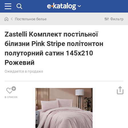
Постельное белье
Фильтр
Искали
раньше
Zastelli Комплект постільної
білизни Pink Stripe політонтон
полуторний сатин 145х210
Рожевий
Ожидается в продаже
в список