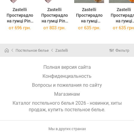
Zastelli
Zastelli
Zastelli
Zastelli
Простирадло
Простирадло
Простирадло
Простирад
на гумці Pink
на гумці Pink
на гумці
на гумці
stripe
stripe
Джерсі
Джерсі
от
696 грн.
от
803 грн.
от
635 грн.
от
635 грн
Полуторне
Двоспальне
гірчична
помаранче
160х200 + 20
180х200 + 20
100х200 см
100х200 с
см Рожеве
см Рожеве
полікотон
полікотон
Постельное белье
Zastelli
Фильтр
Полная версия сайта
Конфиденциальность
Вопросы и пожелания по сайту
Магазинам
Каталог постельного белья 2026 - новинки, хиты
продаж,
купить постельное белье
.
Мы в других странах