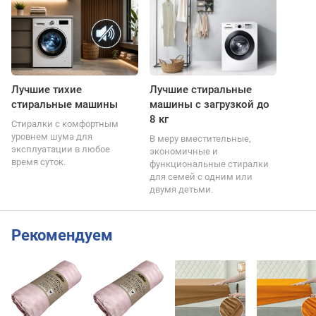
Лучшие тихие
Лучшие стиральные
стиральные машины
машины с загрузкой до
8 кг
Стиралки с комфортным
уровнем шума для
В меру вместительные,
эксплуатации в любое
экономичные и
время суток.
функциональные стиралки
для семей с одним или
двумя детьми.
Рекомендуем