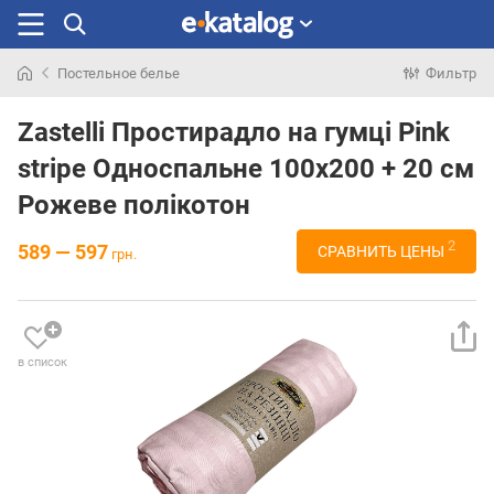
Постельное белье
Фильтр
Искали
раньше
Zastelli Простирадло на гумці Pink
stripe Односпальне 100х200 + 20 см
Рожеве полікотон
2
589 — 597
СРАВНИТЬ ЦЕНЫ
грн.
в список