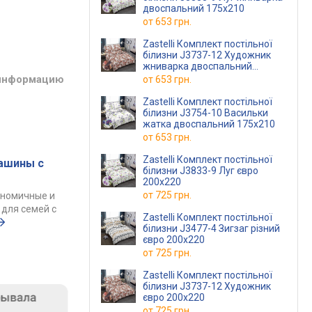
двоспальний 175х210
от
653 грн.
Zastelli Комплект постільної
білизни J3737-12 Художник
жниварка двоспальний
175х210 Різнокольоровий
 информацию
от
653 грн.
Zastelli Комплект постільної
білизни J3754-10 Васильки
жатка двоспальний 175х210
от
653 грн.
Zastelli Комплект постільної
ашины с
білизни J3833-9 Луг євро
200х220
от
725 грн.
ономичные и
для семей с
Zastelli Комплект постільної
білизни J3477-4 Зигзаг різний
євро 200х220
от
725 грн.
Zastelli Комплект постільної
білизни J3737-12 Художник
євро 200х220
от
725 грн.