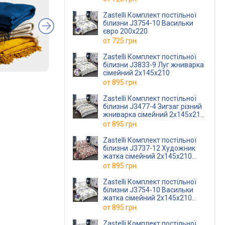
Zastelli Комплект постільної
білизни J3754-10 Васильки
євро 200х220
от
725 грн.
Zastelli Комплект постільної
білизни J3833-9 Луг жниварка
сімейний 2х145х210
от
895 грн.
Zastelli Комплект постільної
білизни J3477-4 Зигзаг різний
жниварка сімейний 2х145х210
Різнокольоровий
от
895 грн.
Zastelli Комплект постільної
білизни J3737-12 Художник
жатка сімейний 2х145х210
Різнокольоровий
от
895 грн.
Zastelli Комплект постільної
білизни J3754-10 Васильки
жатка сімейний 2х145х210
Різнокольоровий
от
895 грн.
Zastelli Комплект постільної