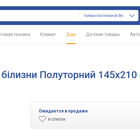
только постельное белье
товая техника
Климат
Дом
Детские товары
Авт
ї білизни Полуторний 145х210
Ожидается в продаже
в список