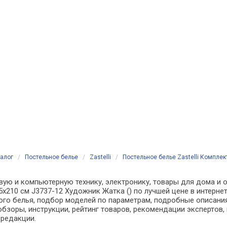
алог
/
Постельное белье
/
Zastelli
/
Постельное белье Zastelli Комплек
ую и компьютерную технику, электронику, товары для дома и оф
5х210 см J3737-12 Художник Жатка () по лучшей цене в интерн
о белья, подбор моделей по параметрам, подробные описания,
обзоры, инструкции, рейтинг товаров, рекомендации экспертов,
 редакции.