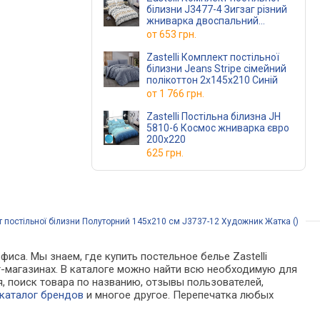
білизни J3477-4 Зигзаг різний
жниварка двоспальний
175х210 Різнокольоровий
от
653 грн.
Zastelli Комплект постільної
білизни Jeans Stripe сімейний
полікоттон 2х145х210 Синій
от
1 766 грн.
Zastelli Постільна білизна JH
5810-6 Космос жниварка євро
200х220
625 грн.
т постільної білизни Полуторний 145х210 см J3737-12 Художник Жатка ()
иса. Мы знаем, где купить постельное белье Zastelli
ет-магазинах. В каталоге можно найти всю необходимую для
 поиск товара по названию, отзывы пользователей,
каталог брендов
и многое другое. Перепечатка любых