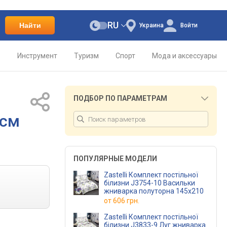
RU
Найти
Украина
Войти
о
Инструмент
Туризм
Спорт
Мода и аксессуары
ПОДБОР ПО ПАРАМЕТРАМ
 см
ПОПУЛЯРНЫЕ МОДЕЛИ
Zastelli Комплект постільної
білизни J3754-10 Васильки
жниварка полуторна 145х210
от
606 грн.
Zastelli Комплект постільної
білизни J3833-9 Луг жниварка