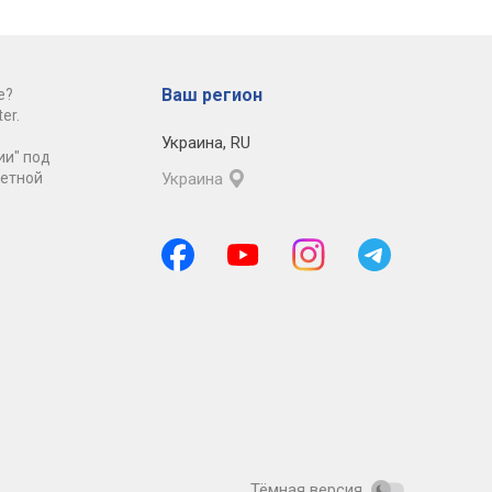
Ваш регион
е?
er.
Украина
,
RU
ии" под
ретной
Украина
Тёмная версия