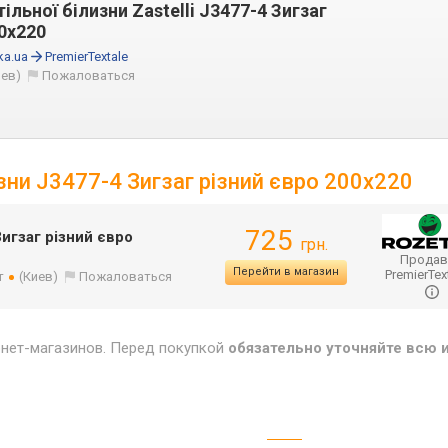
льної білизни Zastelli J3477-4 Зигзаг
00х220
ka.ua
PremierTextale
иев)
Пожаловаться
изни J3477-4 Зигзаг різний євро 200х220
725
Зигзаг різний євро
грн.
Продав
Перейти в магазин
PremierTex
т
(Киев)
Пожаловаться
рнет-магазинов. Перед покупкой
обязательно уточняйте всю