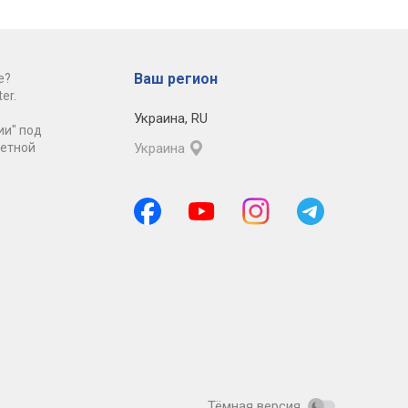
Ваш регион
е?
er.
Украина
,
RU
ии" под
ретной
Украина
Тёмная версия