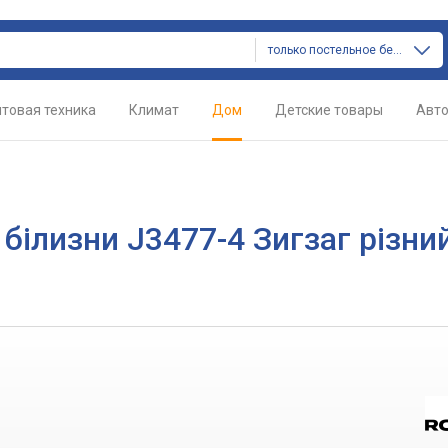
только постельное белье
товая техника
Климат
Дом
Детские товары
Авт
 білизни J3477-4 Зигзаг різни