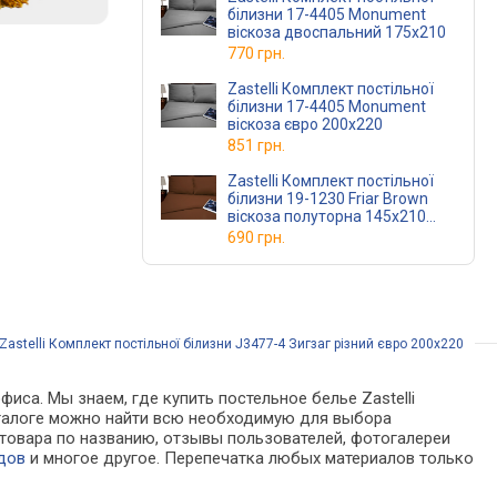
білизни 17-4405 Monument
віскоза двоспальний 175х210
770 грн.
Zastelli Комплект постільної
білизни 17-4405 Monument
віскоза євро 200х220
851 грн.
Zastelli Комплект постільної
білизни 19-1230 Friar Brown
віскоза полуторна 145х210
Коричневий
690 грн.
astelli Комплект постільної білизни J3477-4 Зигзаг різний євро 200х220
иса. Мы знаем, где купить постельное белье Zastelli
 каталоге можно найти всю необходимую для выбора
товара по названию, отзывы пользователей, фотогалереи
дов
и многое другое. Перепечатка любых материалов только