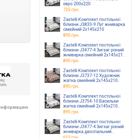
євро 200х220
725 грн.
Zastelli Комплект постільної
білизни J3833-9 Луг жниварка
сімейний 2х145х210
895 грн.
Zastelli Комплект постільної
білизни J3477-4 Зигзаг різний
жниварка сімейний 2х145х210
Різнокольоровий
895 грн.
Zastelli Комплект постільної
білизни J3737-12 Художник
ец:
жатка сімейний 2х145х210
tale…
Різнокольоровий
895 грн.
Zastelli Комплект постільної
білизни J3754-10 Васильки
жатка сімейний 2х145х210
 информацию
Різнокольоровий
895 грн.
Zastelli Комплект постільної
білизни J3477-4 Зигзаг різний
жниварка двоспальний
175х210 Різнокольоровий
653 грн.