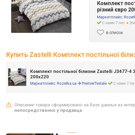
Комплект пості
різний євро 2
Маркетплейс:
Rozet
С нами 7 лет
(К
в список
Купить Zastelli Комплект постільної біл
Комплект постільної білизни Zastelli J3477-4 
200х220
Маркетплейс:
Rozetka.ua
PremierTextale
С нами 7 ле
Описание товара сформировано на базе данных из инте
непосредственно у продавца.