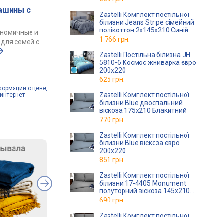
ашины с
Zastelli Комплект постільної
білизни Jeans Stripe сімейний
полікоттон 2х145х210 Синій
ономичные и
1 766 грн.
для семей с
Zastelli Постільна білизна JH
5810-6 Космос жниварка євро
200х220
625 грн.
формации о цене,
Zastelli Комплект постільної
интернет-
білизни Blue двоспальний
віскоза 175х210 Блакитний
770 грн.
Zastelli Комплект постільної
білизни Blue віскоза євро
200х220
851 грн.
Zastelli Комплект постільної
білизни 17-4405 Monument
полуторний віскоза 145х210
Сірий
690 грн.
Zastelli Комплект постільної