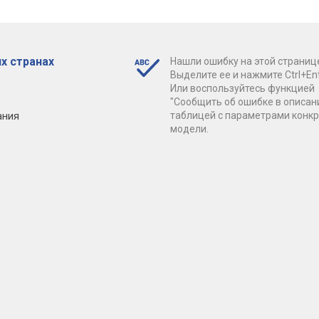
х странах
Нашли ошибку на этой страниц
Выделите ее и нажмите Ctrl+Ent
Или воспользуйтесь функцией
"Сообщить об ошибке в описан
ания
таблицей с параметрами конк
модели.