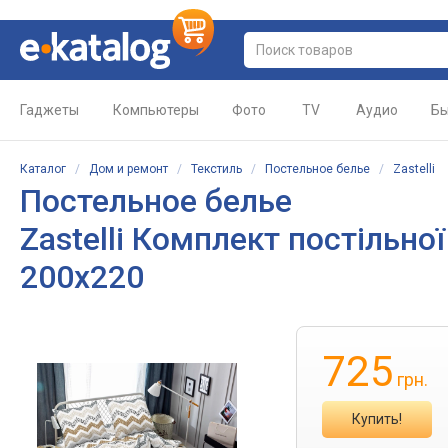
Гаджеты
Компьютеры
Фото
TV
Аудио
Бы
Каталог
/
Дом и ремонт
/
Текстиль
/
Постельное белье
/
Zastelli
Постельное белье
Zastelli Комплект постільної
200х220
725
грн.
Купить!