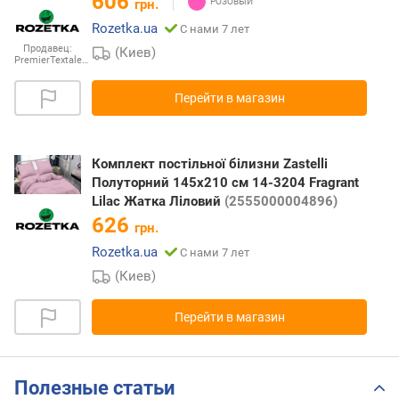
606
грн.
Rozetka.ua
С нами 7 лет
Продавец:
(Киев)
PremierTextale…
Перейти в магазин
Комплект постільної білизни Zastelli
Полуторний 145х210 см 14-3204 Fragrant
Lilac Жатка Ліловий
(2555000004896)
626
грн.
Rozetka.ua
С нами 7 лет
(Киев)
Перейти в магазин
Полезные статьи