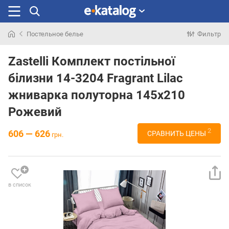
Постельное белье
Фильтр
Искали
раньше
Zastelli Комплект постільної
білизни 14-3204 Fragrant Lilac
жниварка полуторна 145х210
Рожевий
2
606 — 626
СРАВНИТЬ ЦЕНЫ
грн.
в список