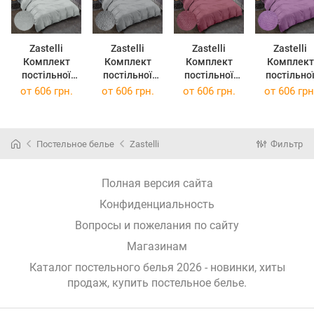
Zastelli
Zastelli
Zastelli
Zastelli
Комплект
Комплект
Комплект
Комплект
постільної
постільної
постільної
постільно
білизни 14-
білизни 15-
білизни 18-
білизни 17-
от
606 грн.
от
606 грн.
от
606 грн.
от
606 грн
4206 Pearl
4307
1418 Crushed
3628 Amethy
Blue жниварка
Tradewinds
Berry
Orchid
полуторна
жниварка
жниварка
жниварка
145х210 Сірий
полуторна
полуторна
полуторн
Постельное белье
Zastelli
Фильтр
145х210 Сірий
145х210
145х210
Бузковий
Полная версия сайта
Конфиденциальность
Вопросы и пожелания по сайту
Магазинам
Каталог постельного белья 2026 - новинки, хиты
продаж,
купить постельное белье
.