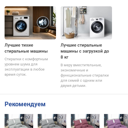
Лучшие тихие
Лучшие стиральные
стиральные машины
машины с загрузкой до
8 кг
Стиралки с комфортным
уровнем шума для
В меру вместительные,
эксплуатации в любое
экономичные и
время суток.
функциональные стиралки
для семей с одним или
двумя детьми.
Рекомендуем