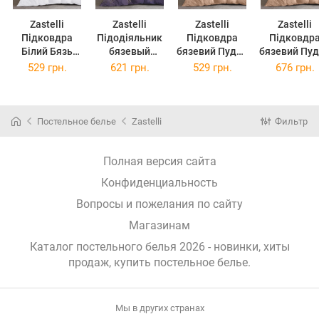
Zastelli
Zastelli
Zastelli
Zastelli
Підковдра
Підодіяльник
Підковдра
Підковдр
Білий Бязь
бязевый
бязевий Пудра
бязевий Пудра
175*210
25301
14-1312
14-1312
529 грн.
621 грн.
529 грн.
676 грн.
175*210см
175*210см
200*220с
Бежевий
Постельное белье
Zastelli
Фильтр
Полная версия сайта
Конфиденциальность
Вопросы и пожелания по сайту
Магазинам
Каталог постельного белья 2026 - новинки, хиты
продаж,
купить постельное белье
.
Мы в других странах