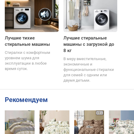
Лучшие тихие
Лучшие стиральные
стиральные машины
машины с загрузкой до
8 кг
Стиралки с комфортным
уровнем шума для
В меру вместительные,
эксплуатации в любое
экономичные и
время суток.
функциональные стиралки
для семей с одним или
двумя детьми.
Рекомендуем