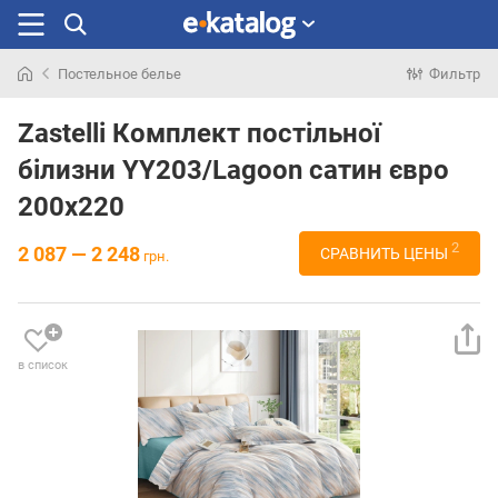
Постельное белье
Фильтр
Искали
раньше
Zastelli Комплект постільної
білизни YY203/Lagoon сатин євро
200х220
2
2 087 — 2 248
СРАВНИТЬ ЦЕНЫ
грн.
в список