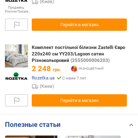
(Киев)
Продавец:
PremierTextale…
Перейти в магазин
Комплект постільної білизни Zastelli Євро
220х240 см YY203/Lagoon сатин
Різнокольоровий
(2555000006203)
2 248
грн.
Rozetka.ua
С нами 7 лет
(Киев)
Перейти в магазин
Полезные статьи