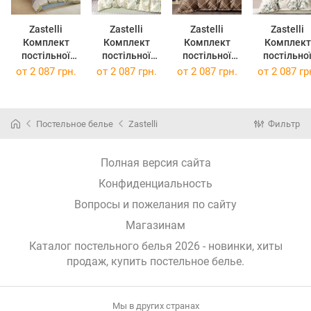
Zastelli
Zastelli
Zastelli
Zastelli
Комплект
Комплект
Комплект
Комплект
постільної
постільної
постільної
постільно
білизни
білизни
білизни YY206
білизни
от
2 087 грн.
от
2 087 грн.
от
2 087 грн.
от
2 087 гр
YY204/Mirage
YY205/ECRU
сатин євро
YY207/Curr
Gray сатин
сатин євро
200х220
сатин євр
євро 200х220
200х220
200х220
Постельное белье
Zastelli
Фильтр
Полная версия сайта
Конфиденциальность
Вопросы и пожелания по сайту
Магазинам
Каталог постельного белья 2026 - новинки, хиты
продаж,
купить постельное белье
.
Мы в других странах