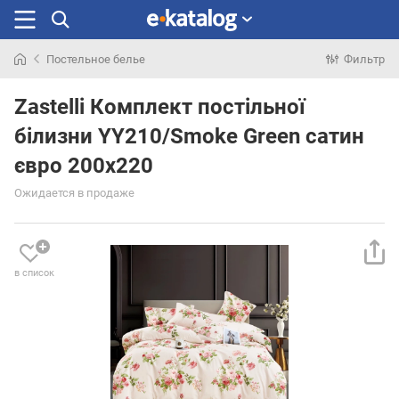
Постельное белье
Фильтр
Искали
раньше
Zastelli Комплект постільної
білизни YY210/Smoke Green сатин
євро 200х220
Ожидается в продаже
в список