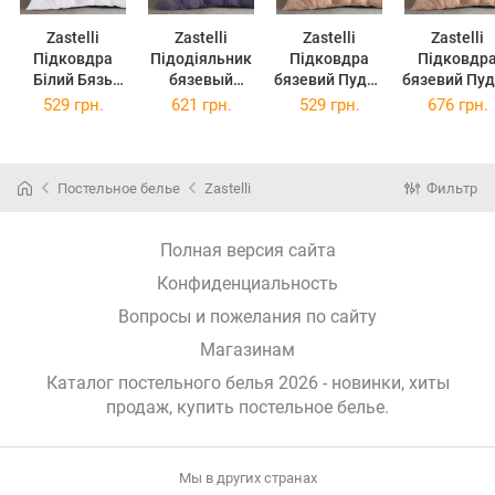
Zastelli
Zastelli
Zastelli
Zastelli
Підковдра
Підодіяльник
Підковдра
Підковдр
Білий Бязь
бязевый
бязевий Пудра
бязевий Пудра
175*210
25301
14-1312
14-1312
529 грн.
621 грн.
529 грн.
676 грн.
175*210см
175*210см
200*220с
Бежевий
Постельное белье
Zastelli
Фильтр
Полная версия сайта
Конфиденциальность
Вопросы и пожелания по сайту
Магазинам
Каталог постельного белья 2026 - новинки, хиты
продаж,
купить постельное белье
.
Мы в других странах