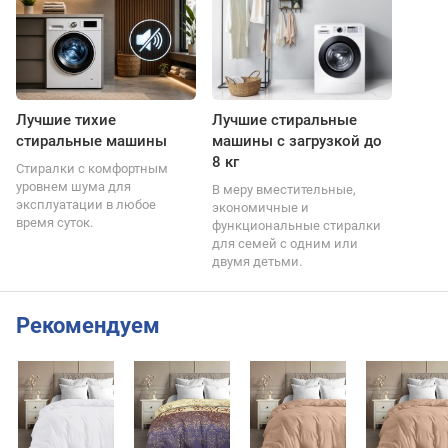
Лучшие тихие
Лучшие стиральные
стиральные машины
машины с загрузкой до
8 кг
Стиралки с комфортным
уровнем шума для
В меру вместительные,
эксплуатации в любое
экономичные и
время суток.
функциональные стиралки
для семей с одним или
двумя детьми.
Рекомендуем