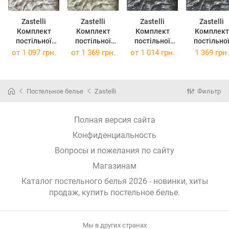
Zastelli
Zastelli
Zastelli
Zastelli
Комплект
Комплект
Комплект
Комплект
постільної
постільної
постільної
постільно
білизни FIELD
білизни FIELD
білизни Oliva
білизни Oliva
от
1 097 грн.
от
1 369 грн.
от
1 014 грн.
1 369 грн.
GREY бязь
GREEN бязь
on dark бязь
on dark бяз
євро 200х220
сімейний
двоспальний
сімейний
2х145х210
175х210
2х145х21
Зелений
Постельное белье
Zastelli
Фильтр
Полная версия сайта
Конфиденциальность
Вопросы и пожелания по сайту
Магазинам
Каталог постельного белья 2026 - новинки, хиты
продаж,
купить постельное белье
.
Мы в других странах