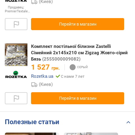
(Киев)
Продавец:
PremierTextale…
Перейти в магазин
Комплект постільної білизни Zastelli
Сімейний 2х145х210 см Zigzag Жовто-сірий
Бязь
(2555000009082)
1 527
грн.
Rozetka.ua
С нами 7 лет
(Киев)
Перейти в магазин
Полезные статьи