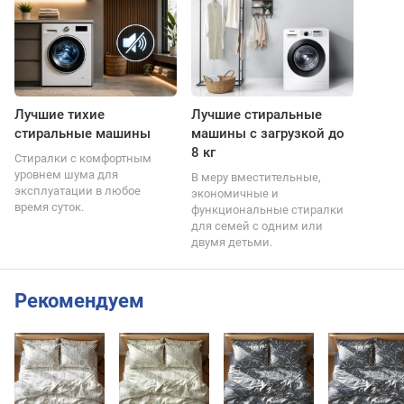
Лучшие тихие
Лучшие стиральные
стиральные машины
машины с загрузкой до
8 кг
Стиралки с комфортным
уровнем шума для
В меру вместительные,
эксплуатации в любое
экономичные и
время суток.
функциональные стиралки
для семей с одним или
двумя детьми.
Рекомендуем