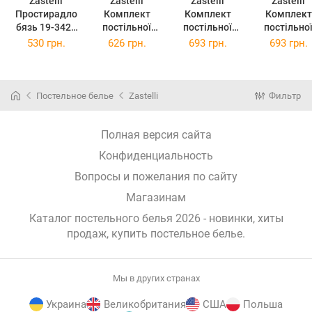
Zastelli
Zastelli
Zastelli
Zastelli
Простирадло
Комплект
Комплект
Комплект
бязь 19-3424
постільної
постільної
постільно
Sunset Purple
білизни
білизни
білизни
530 грн.
626 грн.
693 грн.
693 грн.
180х210
Полуторний
Двоспальний
Двоспальн
145х210 см
175х210 см
175х210 с
Y10504-3
Y10504-3
J3711-5
Гілки Жатка
Гілки Жатка
Берберрі
Постельное белье
Zastelli
Фильтр
Жатка
Полная версия сайта
Конфиденциальность
Вопросы и пожелания по сайту
Магазинам
Каталог постельного белья 2026 - новинки, хиты
продаж,
купить постельное белье
.
Мы в других странах
Украина
Великобритания
США
Польша