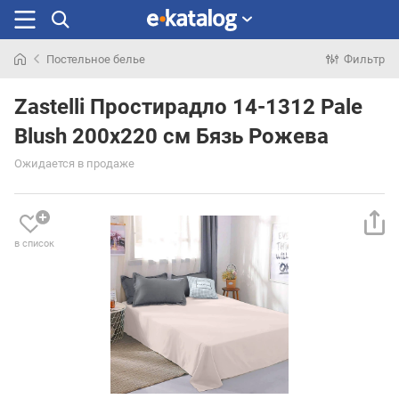
Постельное белье
Фильтр
Искали
раньше
Zastelli Простирадло 14-1312 Pale
Blush 200х220 см Бязь Рожева
Ожидается в продаже
в список