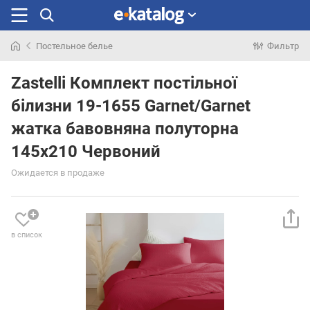
Постельное белье
Фильтр
Искали
раньше
Zastelli Комплект постільної
білизни 19-1655 Garnet/Garnet
жатка бавовняна полуторна
145х210 Червоний
Ожидается в продаже
в список