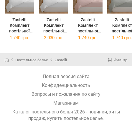
Zastelli
Zastelli
Zastelli
Zastelli
Комплект
Комплект
Комплект
Комплект
постільної
постільної
постільної
постільно
білизни
білизни Євро
білизни
білизни
1 740 грн.
2 030 грн.
1 740 грн.
1 740 грн.
Двоспальний
200220 см
Двоспальний
Двоспальн
175210 см
White/white
175210 см 11-
175210 см 1
White/white
бавовняна
2409
4203 Light
бавовняна
жатка Білий
Delicacy/Delica
Grey/Ligh
Постельное белье
Zastelli
Фильтр
жатка Білий
cy бавовняна
Grey
жатка
бавовнян
Рожевий
жатка Сіри
Полная версия сайта
(255500001
Конфиденциальность
0
Вопросы и пожелания по сайту
Магазинам
Каталог постельного белья 2026 - новинки, хиты
продаж,
купить постельное белье
.