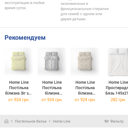
эксплуатации в любое
экономичные и
время суток.
функциональные стиралки
для семей с одним или
двумя детьми.
Рекомендуем
Home Line
Home Line
Home Line
Home Lin
Постільна
Постільна
Постільна
Простирад
білизна Зіг заг
білизна
білизна
Бязь 145х2
сіро-жовтий
Затишок
Котяча
см Біле
от
924 грн.
от
924 грн.
от
924 грн.
282 грн.
бязь
блакитно-
радість
(137080)
полуторний
бежевий бязь
бежевий бязь
173838
полуторний
полуторний
(173838)
173517
174437
Постельное белье
Home Line
Фильтр
(173517)
(174437)