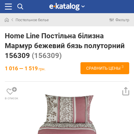
Постельное белье
Фильтр
Искали
раньше
Home Line Постільна білизна
Мармур бежевий бязь полуторний
156309
(156309)
3
1 016 — 1 519
СРАВНИТЬ ЦЕНЫ
грн.
в список