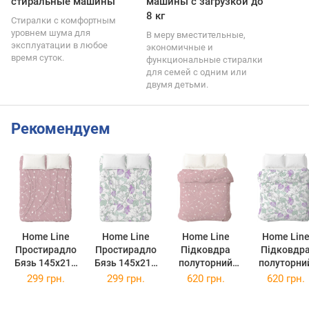
стиральные машины
машины с загрузкой до
8 кг
Стиралки с комфортным
уровнем шума для
В меру вместительные,
эксплуатации в любое
экономичные и
время суток.
функциональные стиралки
для семей с одним или
двумя детьми.
Рекомендуем
Home Line
Home Line
Home Line
Home Lin
Простирадло
Простирадло
Підковдра
Підковдр
Бязь 145х215
Бязь 145х215
полуторний
полуторни
см Лілово-сіре
см Лілове
145х215 см
145х215 с
299 грн.
299 грн.
620 грн.
620 грн.
(173857)
(173858)
Васильки бязь
Весінній веч
(173859 HL)
бязь