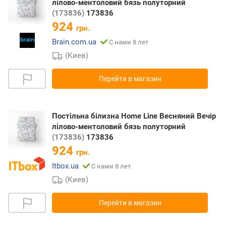
лілово-ментоловий бязь полуторний
(173836)
173836
924
грн.
Brain.com.ua
С нами 8 лет
(Киев)
Перейти в магазин
Постільна білизна Home Line Весняний Вечір
лілово-ментоловий бязь полуторний
(173836)
173836
924
грн.
Itbox.ua
С нами 8 лет
(Киев)
Перейти в магазин