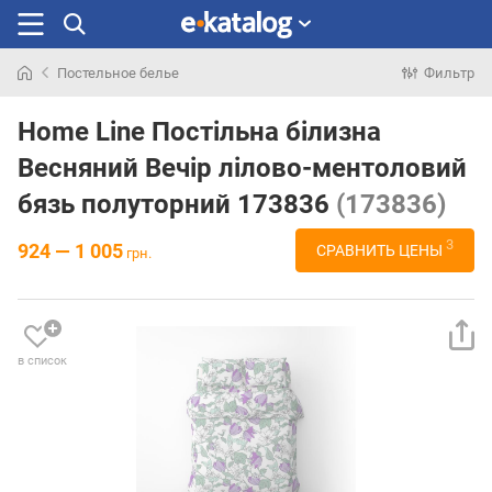
Постельное белье
Фильтр
Искали
раньше
Home Line Постільна білизна
Весняний Вечір лілово-ментоловий
бязь полуторний 173836
(173836)
3
924 — 1 005
СРАВНИТЬ ЦЕНЫ
грн.
в список