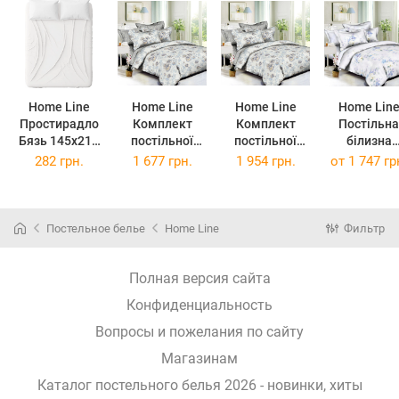
Home Line
Home Line
Home Line
Home Lin
Простирадло
Комплект
Комплект
Постільна
Бязь 145х215
постільної
постільної
білизна
см Біле
білизни Бязь
білизни Бязь
Яблуневи
282 грн.
1 677 грн.
1 954 грн.
от
1 747 гр
(137080)
П'ємонт
П'ємонт
цвіт бязь
200х220
145х215х2
преміум
сімейний
141518
Постельное белье
Home Line
Фильтр
(141518)
Полная версия сайта
Конфиденциальность
Вопросы и пожелания по сайту
Магазинам
Каталог постельного белья 2026 - новинки, хиты