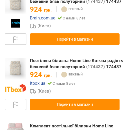
бежевий бязь полуторний
(174437)
174437
924
грн.
Brain.com.ua
С нами 8 лет
(Киев)
Перейти в магазин
Постільна білизна Home Line Котяча радість
бежевий бязь полуторний
(174437)
174437
924
грн.
Itbox.ua
С нами 8 лет
(Киев)
Перейти в магазин
Комплект постільної білизни Home Line