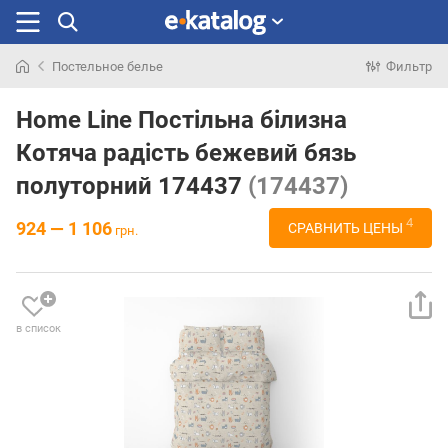
Постельное белье
Фильтр
Искали
раньше
Home Line Постільна білизна
Котяча радість бежевий бязь
полуторний 174437
(174437)
4
924 — 1 106
СРАВНИТЬ ЦЕНЫ
грн.
в список