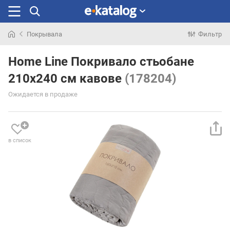
Покрывала
Фильтр
Искали
раньше
Home Line Покривало стьобане
210x240 см кавове
(178204)
Ожидается в продаже
в список