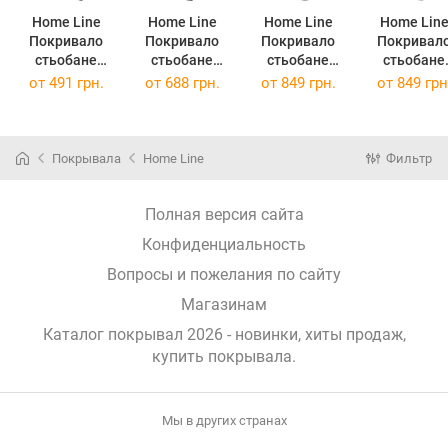
Home Line
Home Line
Home Line
Home Lin
Покривало
Покривало
Покривало
Покривал
стьобане
стьобане
стьобане
стьобане
160х210
210х240
210х240
210х240
от
491 грн.
от
688 грн.
от
849 грн.
от
849 грн
(178206)
(178207)
(178341)
(182154)
178206
178207
178341
182154
(шоколадний)
(шоколадний)
(біло-сірий)
(темно-
бежевий)
Покрывала
Home Line
Фильтр
Полная версия сайта
Конфиденциальность
Вопросы и пожелания по сайту
Магазинам
Каталог покрывал 2026 - новинки, хиты продаж,
купить покрывала
.
Мы в других странах