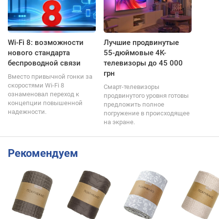
Wi-Fi 8: возможности
Лучшие продвинутые
нового стандарта
55-дюймовые 4K-
беспроводной связи
телевизоры до 45 000
грн
Вместо привычной гонки за
скоростями Wi-Fi 8
Смарт-телевизоры
ознаменовал переход к
продвинутого уровня готовы
концепции повышенной
предложить полное
надежности.
погружение в происходящее
на экране.
Рекомендуем