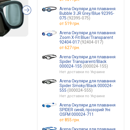
Arena Окуляри для плавання
Bubble 3 JR Grey/Blue 92395-
075
(92395-075)
от
519 грн.
Arena Окуляри для плавання
Zoom X-Fit Blue/Transparent
92404-017
(92404-017)
от
627 грн.
Arena Окуляри для плавання
Spider Transparent/Black
000024-155
(000024-155)
Нет доставки по Украине
Arena Окуляри для плавання
Spider Smoky/Black 000024-
555
(000024-555)
Нет доставки по Украине
Arena Окуляри для плавання
SPIDER синій, прозорий Уні
OSFM 000024-711
от
855 грн.
Arena Окуляри для плавання