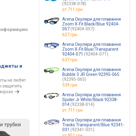
(92338-078)
от
711 грн.
Arena Окуляри для плавання
Zoom X-Fit Black/Blue 92404-
057
(92404-057)
 информацию
627 грн.
Arena Окуляри для плавання
Zoom X-Fit Blue/Transparent
92404-071
(92404-071)
637 грн.
гаджеты и
Arena Окуляри для плавання
Bubble 3 JR Green 92395-065
(92395-065)
еты не любят
539 грн.
ак защитить
морозе.
Arena Окуляри для плавання
Spider Jr White/Black 92338-
014
(92338-014)
от
711 грн.
Arena Окуляри для плавання
Tracks Transparent/Blue 92341-
031
(92341-031)
от
951 грн.