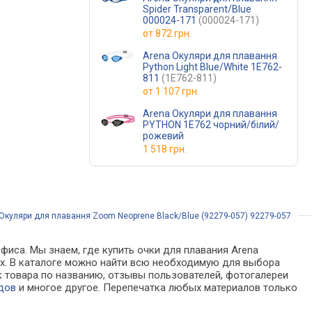
Spider Transparent/Blue
000024-171
(000024-171)
от
872 грн.
Arena Окуляри для плавання
Python Light Blue/White 1E762-
811
(1E762-811)
от
1 107 грн.
Arena Окуляри для плавання
PYTHON 1E762 чорний/білий/
рожевий
1 518 грн.
Окуляри для плавання Zoom Neoprene Black/Blue (92279-057) 92279-057
фиса. Мы знаем, где купить очки для плавания Arena
нах. В каталоге можно найти всю необходимую для выбора
 товара по названию, отзывы пользователей, фотогалереи
дов
и многое другое. Перепечатка любых материалов только