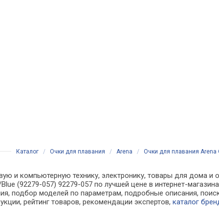
Каталог
/
Очки для плавания
/
Arena
/
Очки для плавания Arena 
вую и компьютерную технику, электронику, товары для дома и о
Blue (92279-057) 92279-057 по лучшей цене в интернет-магази
я, подбор моделей по параметрам, подробные описания, поиск
рукции, рейтинг товаров, рекомендации экспертов,
каталог брен