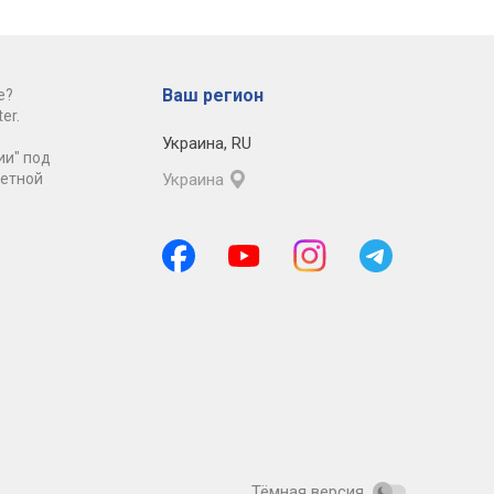
Ваш регион
е?
er.
Украина
,
RU
ии" под
ретной
Украина
Тёмная версия