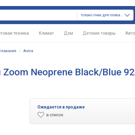
только очки для плавания
товая техника
Климат
Дом
Детские товары
Авт
 плавания
/
Arena
 Zoom Neoprene Black/Blue 92
Ожидается в продаже
в список