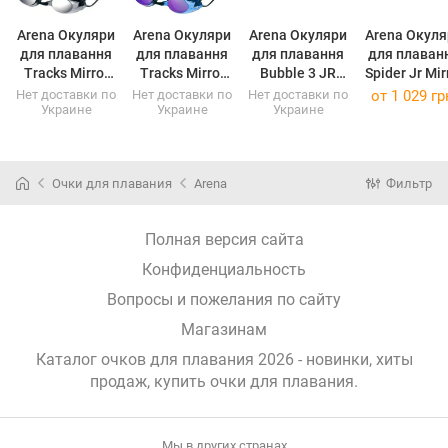
Arena Окуляри
Arena Окуляри
Arena Окуляри
Arena Окуля
для плавання
для плавання
для плавання
для плаван
Tracks Mirror
Tracks Mirror
Bubble 3 JR
Spider Jr Mir
Black/Silver
Black/Blue
Black/Pink
Black/Gree
Нет доставки по
Нет доставки по
Нет доставки по
от
1 029 гр
Украине
Украине
Украине
92370-055
92370-074
92395-095
(92370-055)
(92370-074)
(92395-095)
(1E362-056
Очки для плавания
Arena
Фильтр
Полная версия сайта
Конфиденциальность
Вопросы и пожелания по сайту
Магазинам
Каталог очков для плавания 2026 - новинки, хиты
продаж,
купить очки для плавания
.
Мы в других странах