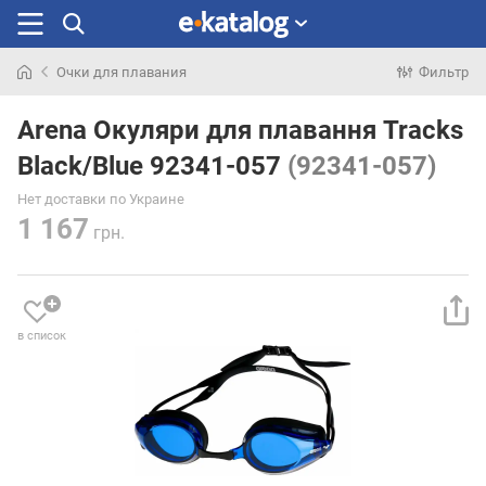
Очки для плавания
Фильтр
Искали
раньше
Arena Окуляри для плавання Tracks
Black/Blue 92341-057
(92341-057)
Нет доставки по Украине
1 167
грн.
в список