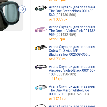
Arena Окуляри для плавання
The One Green/Black 001430-
560
(001430-560)
от
1 037 грн.
Arena Окуляри для плавання
The One Jr Violet/Pink 001432-
959
(001432-959)
от
951 грн.
Arena Окуляри для плавання
Cobra Tri Swipe MR
Black/Yellow 002508-355
(002508-355)
от
3 733 грн.
Arena Окуляри для плавання
Airspeed Violet/Black 003150-
103
(003150-103)
1 413 грн.
Arena Окуляри для плавання
The One Mirror White/Blue
003152-100
(003152-100)
от
1 316 грн.
Arena Окуляри для плавання