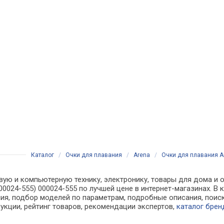
Каталог
/
Очки для плавания
/
Arena
/
Очки для плавания Ar
вую и компьютерную технику, электронику, товары для дома и о
000024-555) 000024-555 по лучшей цене в интернет-магазинах. 
я, подбор моделей по параметрам, подробные описания, поиск
рукции, рейтинг товаров, рекомендации экспертов,
каталог брен