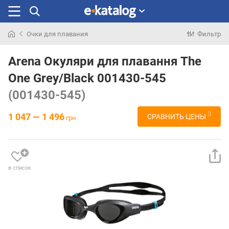
Очки для плавания
Фильтр
Искали
раньше
Arena Окуляри для плавання The
One Grey/Black 001430-545
(001430-545)
3
1 047 — 1 496
СРАВНИТЬ ЦЕНЫ
грн.
в список