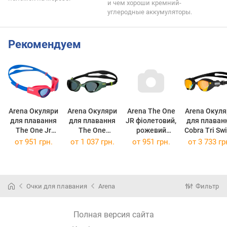
и чем хороши кремний-
углеродные аккумуляторы.
Рекомендуем
Arena Окуляри
Arena Окуляри
Arena The One
Arena Окуля
для плавання
для плавання
JR фіолетовий,
для плаван
The One Jr
The One
рожевий
Cobra Tri Sw
Blue/Pink
Green/Black
001432-959
MR
от
951 грн.
от
1 037 грн.
от
951 грн.
от
3 733 гр
001432-858
001430-560
Окуляри для
Black/Yell
(001432-858)
(001430-560)
плавання The
One JR
(002508-35
фіолетовий,
Очки для плавания
Arena
Фильтр
рожевий
001432-9
Полная версия сайта