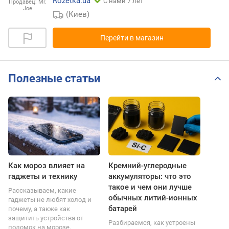
Rozetka.ua
С нами 7 лет
Продавец:
Mr.
Joe
(Киев)
Перейти в магазин
Полезные статьи
Как мороз влияет на
Кремний-углеродные
гаджеты и технику
аккумуляторы: что это
такое и чем они лучше
Рассказываем, какие
обычных литий-ионных
гаджеты не любят холод и
батарей
почему, а также как
защитить устройства от
Разбираемся, как устроены
поломок на морозе.