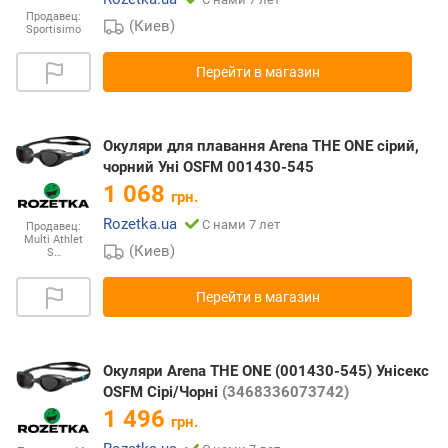
Продавец:
(Киев)
Sportisimo
Перейти в магазин
Окуляри для плавання Arena THE ONE сірий,
чорний Уні OSFM 001430-545
1 068
грн.
Rozetka.ua
С нами 7 лет
Продавец:
Multi Athlet
(Киев)
S…
Перейти в магазин
Окуляри Arena THE ONE (001430-545) Унісекс
OSFM Сірі/Чорні
(3468336073742)
1 496
грн.