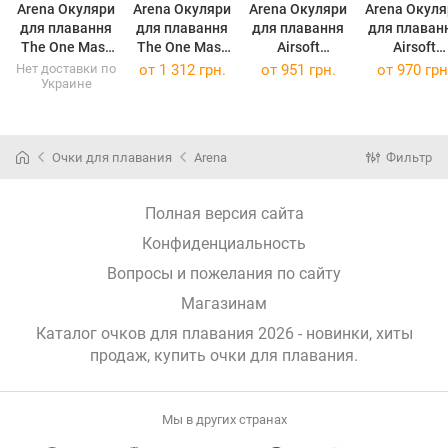
Arena Окуляри
Arena Окуляри
Arena Окуляри
Arena Окуля
для плавання
для плавання
для плавання
для плаван
The One Mask
The One Mask
Airsoft
Airsoft
Transparent/Bl
Transparent/Bl
Blue/Transpar
Transparent
Нет доставки по
от
1 312 грн.
от
951 грн.
от
970 грн
Украине
ue/White
ack 003148-
ent 003149-
ght Blue
003148-101
102
707
(003148-101)
(003148-102)
(003149-707)
(003149-17
Очки для плавания
Arena
Фильтр
Полная версия сайта
Конфиденциальность
Вопросы и пожелания по сайту
Магазинам
Каталог очков для плавания 2026 - новинки, хиты
продаж,
купить очки для плавания
.
Мы в других странах